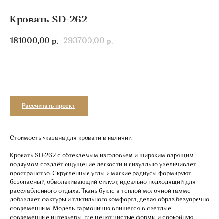
Кровать SD-262
181000,00
293700,00
р.
р.
Добавить в корзину
Рассчитать проект
Стоимость указана для кровати в наличии.
Кровать SD-262 с обтекаемым изголовьем и широким парящим
подиумом создаёт ощущение легкости и визуально увеличивает
пространство. Скругленные углы и мягкие радиусы формируют
безопасный, обволакивающий силуэт, идеально подходящий для
расслабленного отдыха. Ткань букле в теплой молочной гамме
добавляет фактуры и тактильного комфорта, делая образ безупречно
современным. Модель гармонично впишется в светлые
современные интерьеры, где ценят чистые формы и спокойную