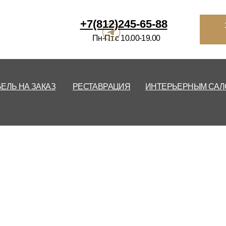
812)245-65-88
Заказать
звонок
Избранное
Ко
-Пт с 10.00-19.00
ВРАЦИЯ
ИНТЕРЬЕРНЫМ САЛОНАМ
О НАС
КОНТАКТЫ
П