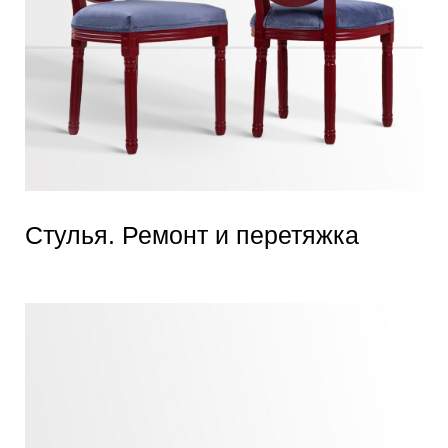
Кресло. Ремонт и перетяжка