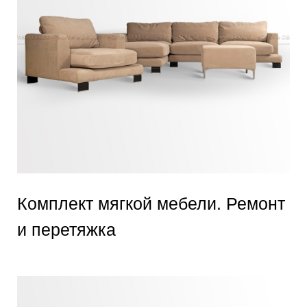
Диван. Ремонт и перетяжка