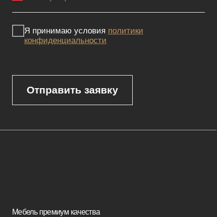
Политика конфиденциальности
Сайт не является публичной офертой, определяемой положениями
Статьи 437 (2) ГК РФ и носит исключительно информационный
характер. Для получения точной информации о наличии и стоимости
товара, пожалуйста, обращайтесь к нашим менеджерам
по указанным контактным данным.
Каталог
Корпусная мебель
Изголовья
Стулья
Кровати
Стеновые панели
Кресла
Диваны
Пуфы и банкетки
Покупателям
Мебель в наличии