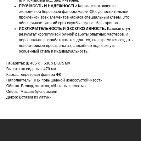
или тонировка под Ваш интерьер.
ПРОЧНОСТЬ И НАДЕЖНОСТЬ:
Каркас изготовлен из
экологичной березовой фанеры марки ФК с дополнительной
проклейкой всех элементов каркаса специальным клеем. Это
обеспечивает долгий срок службы стульев без скрипов.
ИСКЛЮЧИТЕЛЬНОСТЬ И ЭКСКЛЮЗИВНОСТЬ:
Каждый стул –
результат кропотливой ручной работы опытных мастеров. И
НАШИ МЕНЕДЖЕРЫ ГОТОВЫ
персонально разрабатывается для тех, кто стремится создать
неповторимое пространство, способное подчеркнуть
ОТВЕТИТЬ НА ЛЮБЫЕ
особенный стиль и индивидуальность.
ВОПРОСЫ
Габариты: Ш 485 х Г 530 х В 875 мм
Высота по сиденью: 470 мм
Каркас: Березовая фанера ФК
Воспользуйтесь формой обратной связи,
Наполнитель: ППУ повышенной износоустойчивости
чтобы связаться с нами
Обивка: Велюр, экокожа, х/б ткань с печатью
Опоры: Массив бука в эмали
Декор: Вставки из латуни
Оставьте данные для связи: