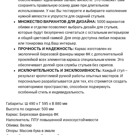
обеспечивают идеальный баланс мягкости. Это поможет Вам
сохранять правильную осанку даже при длительном
использовании. У нас Вы тестируете и выбираете наполнение
нужной мягкости и упругости для сидений стульев.
МНОЖЕСТВО ВАРИАНТОВ ДЛЯ ДИЗАЙНА:
5000 вариантов
обивки и отделки позволяют выбрать дизайн для стульев,
которые будут безупречно сочетаться с остальным интерьером
и общей цветовой гаммой. Для опор доступна любая покраска
или тонировка под Ваш интерьер.
ПРОЧНОСТЬ И НАДЕЖНОСТЬ:
Каркас изготовлен из
экологичной березовой фанеры марки ФК с дополнительной
проклейкой всех элементов каркаса специальным клеем. Это
обеспечивает долгий срок службы стульев без скрипов.
ИСКЛЮЧИТЕЛЬНОСТЬ И ЭКСКЛЮЗИВНОСТЬ:
Каждый стул –
НАШИ МЕНЕДЖЕРЫ ГОТОВЫ
результат кропотливой ручной работы опытных мастеров. И
персонально разрабатывается для тех, кто стремится создать
ОТВЕТИТЬ НА ЛЮБЫЕ
неповторимое пространство, способное подчеркнуть
ВОПРОСЫ
особенный стиль и индивидуальность.
Габариты: Ш 490 х Г 595 х В 880 мм
Воспользуйтесь формой обратной связи,
Высота по сиденью: 500 мм
Каркас: Березовая фанера ФК
чтобы связаться с нами
Наполнитель: ППУ повышенной износоустойчивости
Обивка: Велюр
Оставьте данные для связи:
Опоры: Массив бука в эмали