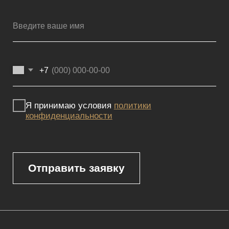
Мебель премиум качества
напрямую от производителя
Реквизиты
Политика конфиденциальности
Сайт не является публичной офертой, определяемой положениями
Статьи 437 (2) ГК РФ и носит исключительно информационный
характер. Для получения точной информации о наличии и стоимости
товара, пожалуйста, обращайтесь к нашим менеджерам
по указанным контактным данным.
Каталог
Корпусная мебель
Изголовья
Стулья
Кровати
Стеновые панели
Кресла
Диваны