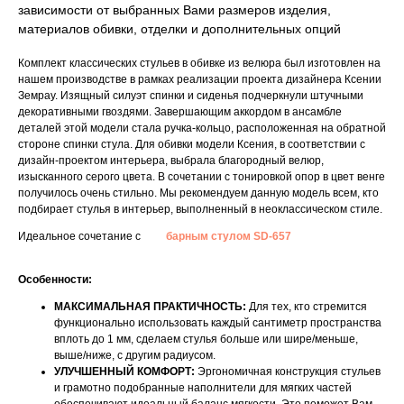
зависимости от выбранных Вами размеров изделия,
материалов обивки, отделки и дополнительных опций
Комплект классических стульев в обивке из велюра был изготовлен на
нашем производстве в рамках реализации проекта дизайнера Ксении
Земрау. Изящный силуэт спинки и сиденья подчеркнули штучными
декоративными гвоздями. Завершающим аккордом в ансамбле
деталей этой модели стала ручка-кольцо, расположенная на обратной
стороне спинки стула. Для обивки модели Ксения, в соответствии с
дизайн-проектом интерьера, выбрала благородный велюр,
изысканного серого цвета. В сочетании с тонировкой опор в цвет венге
получилось очень стильно. Мы рекомендуем данную модель всем, кто
подбирает стулья в интерьер, выполненный в неоклассическом стиле.
Идеальное сочетание с
барным стулом SD-657
Особенности:
МАКСИМАЛЬНАЯ ПРАКТИЧНОСТЬ:
Для тех, кто стремится
функционально использовать каждый сантиметр пространства
вплоть до 1 мм, сделаем стулья больше или шире/меньше,
выше/ниже, с другим радиусом.
УЛУЧШЕННЫЙ КОМФОРТ:
Эргономичная конструкция стульев
и грамотно подобранные наполнители для мягких частей