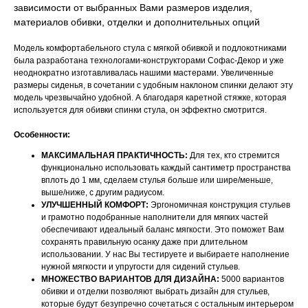
зависимости от выбранных Вами размеров изделия,
материалов обивки, отделки и дополнительных опций
Модель комфортабельного стула с мягкой обивкой и подлокотниками
была разработана технологами-конструкторами Софас-Декор и уже
неоднократно изготавливалась нашими мастерами. Увеличенные
размеры сиденья, в сочетании с удобным наклоном спинки делают эту
модель чрезвычайно удобной. А благодаря каретной стяжке, которая
используется для обивки спинки стула, он эффектно смотрится.
Особенности:
МАКСИМАЛЬНАЯ ПРАКТИЧНОСТЬ:
Для тех, кто стремится
функционально использовать каждый сантиметр пространства
вплоть до 1 мм, сделаем стулья больше или шире/меньше,
выше/ниже, с другим радиусом.
УЛУЧШЕННЫЙ КОМФОРТ:
Эргономичная конструкция стульев
и грамотно подобранные наполнители для мягких частей
обеспечивают идеальный баланс мягкости. Это поможет Вам
сохранять правильную осанку даже при длительном
использовании. У нас Вы тестируете и выбираете наполнение
нужной мягкости и упругости для сидений стульев.
МНОЖЕСТВО ВАРИАНТОВ ДЛЯ ДИЗАЙНА:
5000 вариантов
обивки и отделки позволяют выбрать дизайн для стульев,
которые будут безупречно сочетаться с остальным интерьером