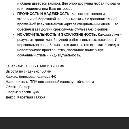
и общей цветовой гаммой. Для опор доступна любая покраска
или тонировка под Ваш интерьер.
ПРОЧНОСТЬ И НАДЕЖНОСТЬ:
Каркас изготовлен из
экологичной березовой фанеры марки ФК с дополнительной
проклейкой всех элементов каркаса специальным клеем. Это
обеспечивает долгий срок службы стульев без скрипов.
ИСКЛЮЧИТЕЛЬНОСТЬ И ЭКСКЛЮЗИВНОСТЬ:
Каждый стул –
результат кропотливой ручной работы опытных мастеров. И
НАШИ МЕНЕДЖЕРЫ ГОТОВЫ
персонально разрабатывается для тех, кто стремится создать
неповторимое пространство, способное подчеркнуть
ОТВЕТИТЬ НА ЛЮБЫЕ
особенный стиль и индивидуальность.
ВОПРОСЫ
Габариты: Ш 600 х Г 600 х В 900 мм
Высота по сиденью: 450 мм
Каркас: Березовая фанера ФК
Воспользуйтесь формой обратной связи,
Наполнитель: ППУ повышенной износоустойчивости
чтобы связаться с нами
Обивка: Велюр
Опоры: Массив бука
Декор: Каретная стяжка
Оставьте данные для связи: