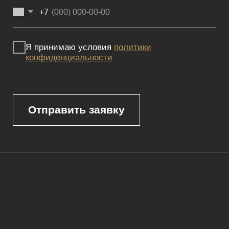
Реквизиты
Политика конфиденциальности
Сайт не является публичной офертой, определяемой положениями
Статьи 437 (2) ГК РФ и носит исключительно информационный
характер. Для получения точной информации о наличии и стоимости
товара, пожалуйста, обращайтесь к нашим менеджерам
по указанным контактным данным.
Каталог
Корпусная мебель
Изголовья
Стулья
Кровати
Стеновые панели
Кресла
Диваны
Пуфы и банкетки
Покупателям