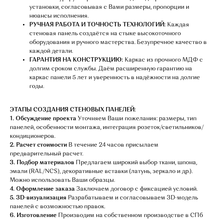
установки, согласовывая с Вами размеры, пропорции и
нюансы исполнения.
РУЧНАЯ РАБОТА И ТОЧНОСТЬ ТЕХНОЛОГИЙ:
Каждая
стеновая панель создаётся на стыке высокоточного
оборудования и ручного мастерства. Безупречное качество в
каждой детали.
ГАРАНТИЯ НА КОНСТРУКЦИЮ:
Каркас из прочного МДФ с
долгим сроком службы. Даём расширенную гарантию на
каркас панели 5 лет и уверенность в надёжности на долгие
годы.
ЭТАПЫ СОЗДАНИЯ СТЕНОВЫХ ПАНЕЛЕЙ:
1. Обсуждение проекта
Уточняем Ваши пожелания: размеры, тип
панелей, особенности монтажа, интеграция розеток/светильников/
кондиционеров.
2. Расчет стоимости
В течение 24 часов присылаем
предварительный расчет.
3. Подбор материалов
Предлагаем широкий выбор ткани, шпона,
эмали (RAL/NCS), декоративные вставки (латунь, зеркало и др.).
НАШИ МЕНЕДЖЕРЫ
Можно использовать Ваши образцы.
4. Оформление заказа
Заключаем договор с фиксацией условий.
ГОТОВЫ ОТВЕТИТЬ
5. 3D-визуализация
Разрабатываем и согласовываем 3D-модель
панелей с возможностью правок.
НА ЛЮБЫЕ ВОПРОСЫ
6. Изготовление
Производим на собственном производстве в СПб