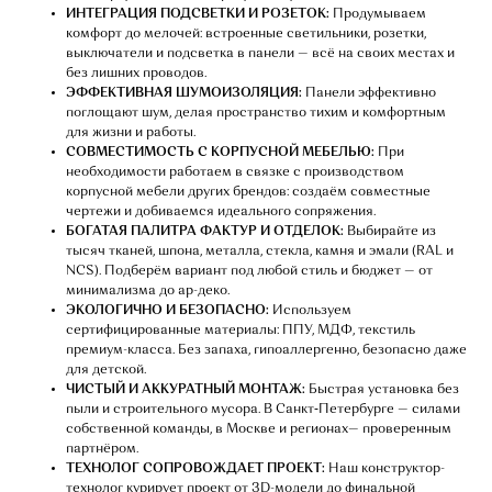
ИНТЕГРАЦИЯ ПОДСВЕТКИ И РОЗЕТОК:
Продумываем
комфорт до мелочей: встроенные светильники, розетки,
выключатели и подсветка в панели — всё на своих местах и
без лишних проводов.
ЭФФЕКТИВНАЯ ШУМОИЗОЛЯЦИЯ:
Панели эффективно
поглощают шум, делая пространство тихим и комфортным
для жизни и работы.
СОВМЕСТИМОСТЬ С КОРПУСНОЙ МЕБЕЛЬЮ:
При
необходимости работаем в связке с производством
корпусной мебели других брендов: создаём совместные
чертежи и добиваемся идеального сопряжения.
БОГАТАЯ ПАЛИТРА ФАКТУР И ОТДЕЛОК:
Выбирайте из
тысяч тканей, шпона, металла, стекла, камня и эмали (RAL и
NCS). Подберём вариант под любой стиль и бюджет — от
минимализма до ар-деко.
ЭКОЛОГИЧНО И БЕЗОПАСНО:
Используем
сертифицированные материалы: ППУ, МДФ, текстиль
премиум-класса. Без запаха, гипоаллергенно, безопасно даже
для детской.
ЧИСТЫЙ И АККУРАТНЫЙ МОНТАЖ:
Быстрая установка без
пыли и строительного мусора. В Санкт‑Петербурге — силами
собственной команды, в Москве и регионах— проверенным
партнёром.
ТЕХНОЛОГ СОПРОВОЖДАЕТ ПРОЕКТ:
Наш конструктор-
технолог курирует проект от 3D-модели до финальной