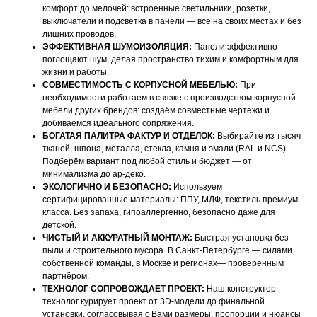
комфорт до мелочей: встроенные светильники, розетки,
выключатели и подсветка в панели — всё на своих местах и без
лишних проводов.
ЭФФЕКТИВНАЯ ШУМОИЗОЛЯЦИЯ:
Панели эффективно
поглощают шум, делая пространство тихим и комфортным для
жизни и работы.
СОВМЕСТИМОСТЬ С КОРПУСНОЙ МЕБЕЛЬЮ:
При
необходимости работаем в связке с производством корпусной
мебели других брендов: создаём совместные чертежи и
добиваемся идеального сопряжения.
БОГАТАЯ ПАЛИТРА ФАКТУР И ОТДЕЛОК:
Выбирайте из тысяч
тканей, шпона, металла, стекла, камня и эмали (RAL и NCS).
Подберём вариант под любой стиль и бюджет — от
минимализма до ар-деко.
ЭКОЛОГИЧНО И БЕЗОПАСНО:
Используем
сертифицированные материалы: ППУ, МДФ, текстиль премиум-
класса. Без запаха, гипоаллергенно, безопасно даже для
детской.
ЧИСТЫЙ И АККУРАТНЫЙ МОНТАЖ:
Быстрая установка без
пыли и строительного мусора. В Санкт‑Петербурге — силами
собственной команды, в Москве и регионах— проверенным
партнёром.
ТЕХНОЛОГ СОПРОВОЖДАЕТ ПРОЕКТ:
Наш конструктор-
технолог курирует проект от 3D-модели до финальной
установки, согласовывая с Вами размеры, пропорции и нюансы