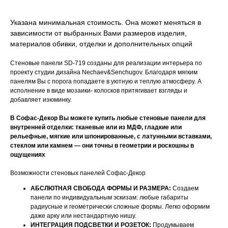
Указана минимальная стоимость. Она может меняться в
зависимости от выбранных Вами размеров изделия,
материалов обивки, отделки и дополнительных опций
Стеновые панели SD-719 созданы для реализации интерьера по
проекту студии дизайна Nechaev&Senchugov. Благодаря мягким
панелям Вы с порога попадаете в уютную и теплую атмосферу. А
исполнение в виде мозаики- колосков притягивает взгляды и
добавляет изюминку.
В Софас-Декор Вы можете купить любые стеновые панели для
внутренней отделки: тканевые или из МДФ, гладкие или
рельефные, мягкие или шпонированные, с латунными вставками,
стеклом или камнем — они точны в геометрии и роскошны в
ощущениях
Возможности стеновых панелей Софас-Декор
АБСЛЮТНАЯ СВОБОДА ФОРМЫ И РАЗМЕРА:
Создаем
панели по индивидуальным эскизам: любые габариты
радиусные и геометрически сложные формы. Легко оформим
даже арку или нестандартную нишу.
ИНТЕГРАЦИЯ ПОДСВЕТКИ И РОЗЕТОК:
Продумываем