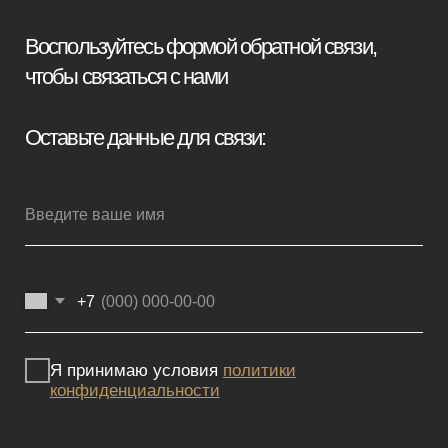
Мебель премиум качества
напрямую от производителя
Реквизиты
Политика конфиденциальности
Сайт не является публичной офертой, определяемой положениями
Статьи 437 (2) ГК РФ и носит исключительно информационный
характер. Для получения точной информации о наличии и стоимости
товара, пожалуйста, обращайтесь к нашим менеджерам
по указанным контактным данным.
Каталог
Корпусная мебель
Изголовья
Стулья
Кровати
Стеновые панели