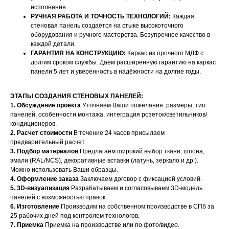
исполнения.
РУЧНАЯ РАБОТА И ТОЧНОСТЬ ТЕХНОЛОГИЙ:
Каждая
стеновая панель создаётся на стыке высокоточного
оборудования и ручного мастерства. Безупречное качество в
каждой детали.
ГАРАНТИЯ НА КОНСТРУКЦИЮ:
Каркас из прочного МДФ с
долгим сроком службы. Даём расширенную гарантию на каркас
панели 5 лет и уверенность в надёжности на долгие годы.
ЭТАПЫ СОЗДАНИЯ СТЕНОВЫХ ПАНЕЛЕЙ:
1. Обсуждение проекта
Уточняем Ваши пожелания: размеры, тип
панелей, особенности монтажа, интеграция розеток/светильников/
кондиционеров.
2. Расчет стоимости
В течение 24 часов присылаем
предварительный расчет.
НАШИ МЕНЕДЖЕРЫ ГОТОВЫ
3. Подбор материалов
Предлагаем широкий выбор ткани, шпона,
эмали (RAL/NCS), декоративные вставки (латунь, зеркало и др.).
ОТВЕТИТЬ НА ЛЮБЫЕ
Можно использовать Ваши образцы.
ВОПРОСЫ
4. Оформление заказа
Заключаем договор с фиксацией условий.
5. 3D-визуализация
Разрабатываем и согласовываем 3D-модель
панелей с возможностью правок.
Воспользуйтесь формой обратной связи,
6. Изготовление
Производим на собственном производстве в СПб за
25 рабочих дней под контролем технологов.
чтобы связаться с нами
7. Приемка
Приемка на производстве или по фото/видео.