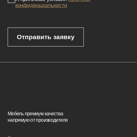
товара, пожалуйста, обращайтесь к нашим менеджерам
по указанным контактным данным.
Каталог
Корпусная мебель
Изголовья
Стулья
Кровати
Стеновые панели
Кресла
Диваны
Пуфы и банкетки
Покупателям
Мебель в наличии
Мебель на заказ