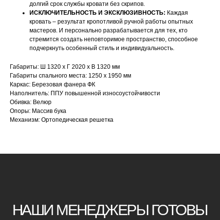
долгий срок службы кровати без скрипов.
ИСКЛЮЧИТЕЛЬНОСТЬ И ЭКСКЛЮЗИВНОСТЬ:
Каждая
кровать – результат кропотливой ручной работы опытных
мастеров. И персонально разрабатывается для тех, кто
НАШИ МЕНЕДЖЕРЫ ГОТОВЫ
стремится создать неповторимое пространство, способное
подчеркнуть особенный стиль и индивидуальность.
ОТВЕТИТЬ НА ЛЮБЫЕ
ВОПРОСЫ
Габариты: Ш 1320 х Г 2020 х В 1320 мм
Габариты спального места: 1250 х 1950 мм
Каркас: Березовая фанера ФК
Наполнитель: ППУ повышенной износоустойчивости
Воспользуйтесь формой обратной связи,
Обивка: Велюр
чтобы связаться с нами
Опоры: Массив бука
Механизм: Ортопедическая решетка
Оставьте данные для связи:
+7