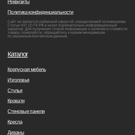
Производство
Реализованные проекты
Реставрация
Бизнесу
Дизайнерам
Салонам
Связаться с нами
+7(812)245-65-88
Заказать звонок
sofas-decor@mail.ru