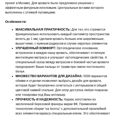
проект в Москве). Для кровати было предложено решение с
эффектным фигурным изголовьем. Центральные вставки которого
выполнены с утяжкой пуговицами.
Особенности:
МАКСИМАЛЬНАЯ ПРАКТИЧНОСТЬ:
Для тех, кто стремится
функционально использовать каждый сантиметр пространства
вплоть до 1 мм, сделаем кровать больше или шире/меньше,
выше/ ниже, с нужным радиусом в случае округлых элементов.
УЛУЧШЕННЫЙ КОМФОРТ:
Ортопедическое основание,
встроенное в каждую нашу кровать, обеспечивает отличную
вентиляцию матраса и улучшает ортопедические свойства. А
специальный зазор между матрасом и боковой частью кровати
предохранят Ваши пальцы от травм при смене постельного
белья.
МНОЖЕСТВО ВАРИАНТОВ ДЛЯ ДИЗАЙНА:
5000 вариантов
обивки и отделки позволяют выбрать дизайн для кровати,
которая будет безупречно сочетаться с интерьером и общей
цветовой гаммой спальни. Для опор доступна любая покраска
или тонировка под Ваш интерьер.
ПРОЧНОСТЬ И НАДЕЖНОСТЬ:
Каркас изготовлен из
экологичной березовой фанеры марки ФК. Применяем
технологию сборки “на болты” с дополнительной проклейкой
всех элементов каркаса специальным клеем. Это обеспечивает