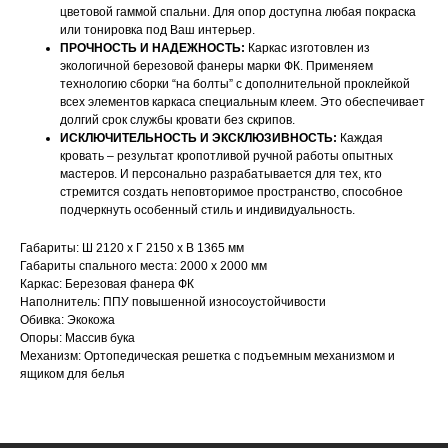
цветовой гаммой спальни. Для опор доступна любая покраска
или тонировка под Ваш интерьер.
ПРОЧНОСТЬ И НАДЕЖНОСТЬ:
Каркас изготовлен из
экологичной березовой фанеры марки ФК. Применяем
технологию сборки “на болты” с дополнительной проклейкой
всех элементов каркаса специальным клеем. Это обеспечивает
долгий срок службы кровати без скрипов.
ИСКЛЮЧИТЕЛЬНОСТЬ И ЭКСКЛЮЗИВНОСТЬ:
Каждая
кровать – результат кропотливой ручной работы опытных
мастеров. И персонально разрабатывается для тех, кто
НАШИ МЕНЕДЖЕРЫ ГОТОВЫ
стремится создать неповторимое пространство, способное
ОТВЕТИТЬ НА ЛЮБЫЕ
подчеркнуть особенный стиль и индивидуальность.
ВОПРОСЫ
Габариты: Ш 2120 х Г 2150 х В 1365 мм
Габариты спального места: 2000 х 2000 мм
Каркас: Березовая фанера ФК
Воспользуйтесь формой обратной связи,
Наполнитель: ППУ повышенной износоустойчивости
Обивка: Экокожа
чтобы связаться с нами
Опоры: Массив бука
Механизм: Ортопедическая решетка с подъемным механизмом и
Оставьте данные для связи:
ящиком для белья