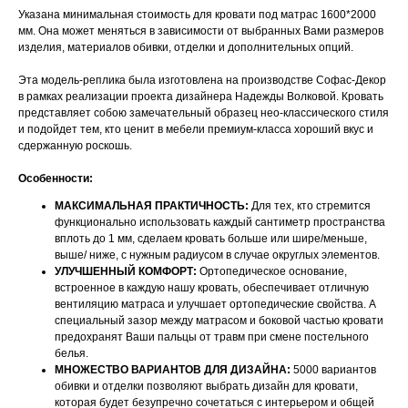
Указана минимальная стоимость для кровати под матрас 1600*2000
мм. Она может меняться в зависимости от выбранных Вами размеров
изделия, материалов обивки, отделки и дополнительных опций.
Эта модель-реплика была изготовлена на производстве Софас-Декор
в рамках реализации проекта дизайнера Надежды Волковой. Кровать
представляет собою замечательный образец нео-классического стиля
и подойдет тем, кто ценит в мебели премиум-класса хороший вкус и
сдержанную роскошь.
Особенности:
МАКСИМАЛЬНАЯ ПРАКТИЧНОСТЬ:
Для тех, кто стремится
функционально использовать каждый сантиметр пространства
вплоть до 1 мм, сделаем кровать больше или шире/меньше,
выше/ ниже, с нужным радиусом в случае округлых элементов.
УЛУЧШЕННЫЙ КОМФОРТ:
Ортопедическое основание,
встроенное в каждую нашу кровать, обеспечивает отличную
вентиляцию матраса и улучшает ортопедические свойства. А
специальный зазор между матрасом и боковой частью кровати
предохранят Ваши пальцы от травм при смене постельного
белья.
МНОЖЕСТВО ВАРИАНТОВ ДЛЯ ДИЗАЙНА:
5000 вариантов
обивки и отделки позволяют выбрать дизайн для кровати,
которая будет безупречно сочетаться с интерьером и общей