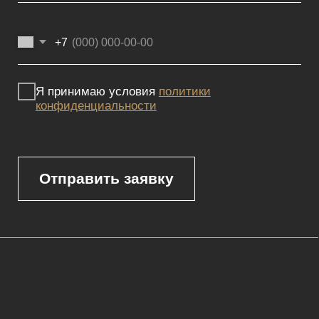
Реквизиты
Политика конфиденциальности
Сайт не является публичной офертой, определяемой положениями
Статьи 437 (2) ГК РФ и носит исключительно информационный
характер. Для получения точной информации о наличии и стоимости
товара, пожалуйста, обращайтесь к нашим менеджерам
по указанным контактным данным.
Каталог
Корпусная мебель
Изголовья
Стулья
Кровати
Стеновые панели
Кресла
Диваны
Пуфы и банкетки