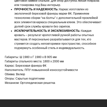
цветовой гаммой спальни. Для опор доступна любая покраска
или тонировка под Ваш интерьер.
ПРОЧНОСТЬ И НАДЕЖНОСТЬ:
Каркас изготовлен из
экологичной березовой фанеры марки ФК. Применяем
технологию сборки “на болты” с дополнительной проклейкой
всех элементов каркаса специальным клеем. Это обеспечивает
долгий срок службы кровати без скрипов.
ИСКЛЮЧИТЕЛЬНОСТЬ И ЭКСКЛЮЗИВНОСТЬ:
Каждая
кровать – результат кропотливой ручной работы опытных
НАШИ МЕНЕДЖЕРЫ ГОТОВЫ
мастеров. И персонально разрабатывается для тех, кто
стремится создать неповторимое пространство, способное
ОТВЕТИТЬ НА ЛЮБЫЕ
подчеркнуть особенный стиль и индивидуальность.
ВОПРОСЫ
Габариты: Ш 1980 х Г 1980 х В 905 мм
Габариты спального места: 1800 х 2000 мм
Воспользуйтесь формой обратной связи,
Каркас: Березовая фанера ФК
Наполнитель: ППУ повышенной износоустойчивости
чтобы связаться с нами
Обивка: Велюр
Опоры: Скрытые подпятники
Механизм: Ортопедическая решетка
Оставьте данные для связи: