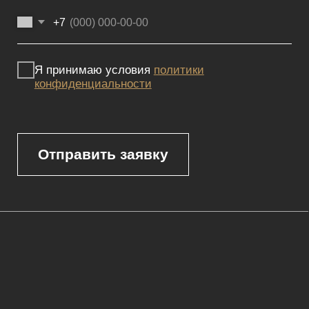
Реквизиты
Политика конфиденциальности
Сайт не является публичной офертой, определяемой положениями
Статьи 437 (2) ГК РФ и носит исключительно информационный
характер. Для получения точной информации о наличии и стоимости
товара, пожалуйста, обращайтесь к нашим менеджерам
по указанным контактным данным.
Каталог
Корпусная мебель
Изголовья
Стулья
Кровати
Стеновые панели
Кресла
Диваны
Пуфы и банкетки
Покупателям