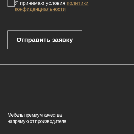
характер. Для получения точной информации о наличии и стоимости
товара, пожалуйста, обращайтесь к нашим менеджерам
по указанным контактным данным.
Каталог
Корпусная мебель
Изголовья
Стулья
Кровати
Стеновые панели
Кресла
Диваны
Пуфы и банкетки
Покупателям
Мебель в наличии
Мебель на заказ