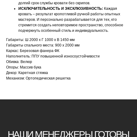
долгий срок службы кровати без скрипов.
ИСКЛЮЧИТЕЛЬНОСТЬ И ЭКСКЛЮЗИВНОСТЬ:
Каждая
кровать – результат кропотливой ручной работы опытных
мастеров. И персонально разрабатывается для тех, кто
стремится создать неповторимое пространство, способное
НАШИ МЕНЕДЖЕРЫ ГОТОВЫ
подчеркнуть особенный стиль и индивидуальность.
ОТВЕТИТЬ НА ЛЮБЫЕ
Габариты: Ш 2000 х Г 1000 х В 1450 мм
ВОПРОСЫ
Габариты спального места: 900 х 2000 мм
Каркас: Березовая фанера ФК
Наполнитель: ППУ повышенной износоустойчивости
Воспользуйтесь формой обратной связи,
Обивка: Велюр
Опоры: Массив бука
чтобы связаться с нами
Декор: Каретная стяжка
Механизм: Ортопедическая решетка
Оставьте данные для связи: