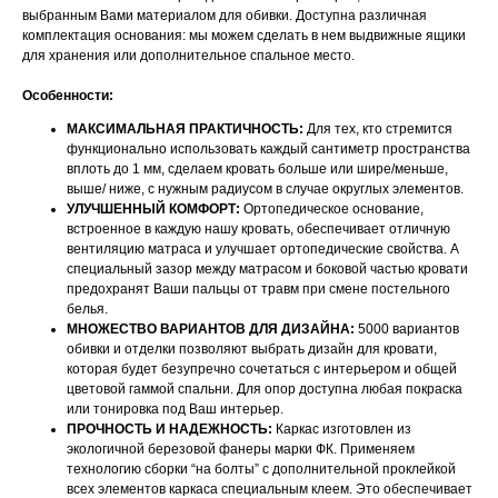
выбранным Вами материалом для обивки. Доступна различная
комплектация основания: мы можем сделать в нем выдвижные ящики
для хранения или дополнительное спальное место.
Особенности:
МАКСИМАЛЬНАЯ ПРАКТИЧНОСТЬ:
Для тех, кто стремится
функционально использовать каждый сантиметр пространства
вплоть до 1 мм, сделаем кровать больше или шире/меньше,
выше/ ниже, с нужным радиусом в случае округлых элементов.
УЛУЧШЕННЫЙ КОМФОРТ:
Ортопедическое основание,
встроенное в каждую нашу кровать, обеспечивает отличную
вентиляцию матраса и улучшает ортопедические свойства. А
специальный зазор между матрасом и боковой частью кровати
предохранят Ваши пальцы от травм при смене постельного
белья.
МНОЖЕСТВО ВАРИАНТОВ ДЛЯ ДИЗАЙНА:
5000 вариантов
обивки и отделки позволяют выбрать дизайн для кровати,
которая будет безупречно сочетаться с интерьером и общей
цветовой гаммой спальни. Для опор доступна любая покраска
или тонировка под Ваш интерьер.
ПРОЧНОСТЬ И НАДЕЖНОСТЬ:
Каркас изготовлен из
экологичной березовой фанеры марки ФК. Применяем
технологию сборки “на болты” с дополнительной проклейкой
всех элементов каркаса специальным клеем. Это обеспечивает