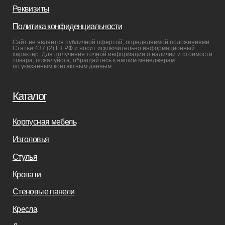
Производство
Реализованные проекты
Реставрация
Бизнесу
Дизайнерам
Салонам
Связаться с нами
+7(812)245-65-88
Заказать звонок
sofas-decor@mail.ru