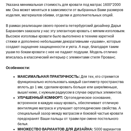
Указана минимальная стоимость для кровати под матрас 1600*2000
мм. Она может меняться в зависимости от выбранных Вами размеров
изделия, материалов обивки, отделки и дополнительных опций.
В рамках реализации своего проекта петербургский дизайнер Дарья
Баранович заказала у нас эту элегантную кровать с мягким изголовьем.
Высокое изголовье кровати было выполнено в технике каретной
стяжки и дополнено небольшими декоративными «ушами», которые
создают ощущение защищенности и уюта. А еще, благодаря таким
ушам по бокам кровати с нее не падают подушки. Модель отлично
вписалась в классический интерьер с элементами стиля Прованс.
Особенности:
МАКСИМАЛЬНАЯ ПРАКТИЧНОСТЬ:
Для тех, кто стремится
функционально использовать каждый сантиметр пространства
вплоть до 1 мм, сделаем кровать больше или шире/меньше,
выше/ ниже, с нужным радиусом в случае округлых элементов.
УЛУЧШЕННЫЙ КОМФОРТ:
Ортопедическое основание,
встроенное в каждую нашу кровать, обеспечивает отличную
вентиляцию матраса и улучшает ортопедические свойства. А
специальный зазор между матрасом и боковой частью кровати
предохранят Ваши пальцы от травм при смене постельного
белья.
МНОЖЕСТВО ВАРИАНТОВ ДЛЯ ДИЗАЙНА:
5000 вариантов