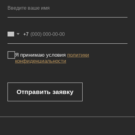
Мебель премиум качества
напрямую от производителя
Реквизиты
Политика конфиденциальности
Сайт не является публичной офертой, определяемой положениями
Статьи 437 (2) ГК РФ и носит исключительно информационный
характер. Для получения точной информации о наличии и стоимости
товара, пожалуйста, обращайтесь к нашим менеджерам
по указанным контактным данным.
Каталог
Корпусная мебель
Изголовья
Стулья
Кровати
Стеновые панели
Кресла
Диваны