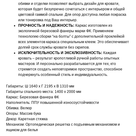
обивки и отделки позволяют выбрать дизайн для кровати,
которая будет безупречно сочетаться с интерьером и общей
цветовой гаммой спальни. Для опор доступна любая покраска
или тонировка под Ваш интерьер.
ПРОЧНОСТЬ И НАДЕЖНОСТЬ:
Каркас изготовлен из
экологичной березовой фанеры марки ФК. Применяем
технологию сборки “на болты” с дополнительной проклейкой
всех элементов каркаса специальным клеем. Это обеспечивает
долгий срок службы кровати без скрипов.
ИСКЛЮЧИТЕЛЬНОСТЬ И ЭКСКЛЮЗИВНОСТЬ:
Каждая
кровать – результат кропотливой ручной работы опытных
мастеров. И персонально разрабатывается для тех, кто
НАШИ МЕНЕДЖЕРЫ ГОТОВЫ
стремится создать неповторимое пространство, способное
подчеркнуть особенный стиль и индивидуальность.
ОТВЕТИТЬ НА ЛЮБЫЕ
ВОПРОСЫ
Габариты: Ш 1640 х Г 2195 х В 1310 мм
Габариты спального места: 1400 х 2000 мм
Каркас: Березовая фанера ФК
Наполнитель: ППУ повышенной износоустойчивости
Воспользуйтесь формой обратной связи,
Обивка: Велюр
чтобы связаться с нами
Опоры: Массив бука
Декор: Каретная стяжка
Механизм: Ортопедическая решетка с подъемным механизмом и
Оставьте данные для связи:
ящиком для белья