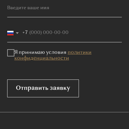
Мебель премиум качества
напрямую от производителя
Реквизиты
Политика конфиденциальности
Сайт не является публичной офертой, определяемой
положениями Статьи 437 (2) ГК РФ и носит исключительно
информационный характер. Для получения точной
информации о наличии и стоимости товара, пожалуйста,
обращайтесь к нашим менеджерам по указанным контактным
данным.
Каталог
Корпусная мебель
Изголовья
Стулья
Кровати