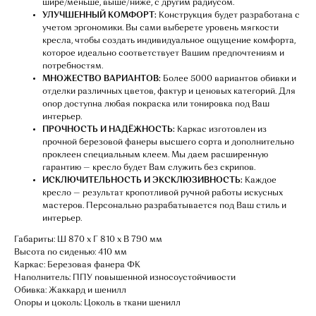
шире/меньше, выше/ниже, с другим радиусом.
УЛУЧШЕННЫЙ КОМФОРТ:
Конструкция будет разработана с
учетом эргономики. Вы сами выберете уровень мягкости
кресла, чтобы создать индивидуальное ощущение комфорта,
которое идеально соответствует Вашим предпочтениям и
потребностям.
МНОЖЕСТВО ВАРИАНТОВ:
Более 5000 вариантов обивки и
отделки различных цветов, фактур и ценовых категорий. Для
опор доступна любая покраска или тонировка под Ваш
интерьер.
ПРОЧНОСТЬ И НАДЁЖНОСТЬ:
Каркас изготовлен из
прочной березовой фанеры высшего сорта и дополнительно
проклеен специальным клеем. Мы даем расширенную
гарантию — кресло будет Вам служить без скрипов.
ИСКЛЮЧИТЕЛЬНОСТЬ И ЭКСКЛЮЗИВНОСТЬ:
Каждое
кресло — результат кропотливой ручной работы искусных
мастеров. Персонально разрабатывается под Ваш стиль и
интерьер.
НАШИ МЕНЕДЖЕРЫ
Габариты: Ш 870 х Г 810 х В 790 мм
ГОТОВЫ ОТВЕТИТЬ
Высота по сиденью: 410 мм
НА ЛЮБЫЕ ВОПРОСЫ
Каркас: Березовая фанера ФК
Наполнитель: ППУ повышенной износоустойчивости
Обивка: Жаккард и шенилл
Воспользуйтесь формой обратной связи,
Опоры и цоколь: Цоколь в ткани шенилл