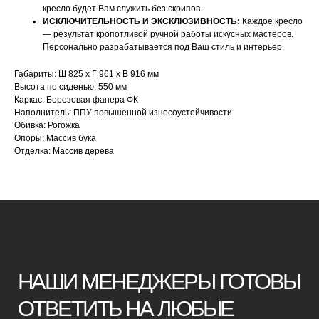
кресло будет Вам служить без скрипов.
ИСКЛЮЧИТЕЛЬНОСТЬ И ЭКСКЛЮЗИВНОСТЬ:
Каждое кресло
НАШИ МЕНЕДЖЕРЫ ГОТОВЫ
— результат кропотливой ручной работы искусных мастеров.
Персонально разрабатывается под Ваш стиль и интерьер.
ОТВЕТИТЬ НА ЛЮБЫЕ
Габариты: Ш 825 х Г 961 х В 916 мм
ВОПРОСЫ
Высота по сиденью: 550 мм
Каркас: Березовая фанера ФК
Наполнитель: ППУ повышенной износоустойчивости
Воспользуйтесь формой обратной связи,
Обивка: Рогожка
чтобы связаться с нами
Опоры: Массив бука
Отделка: Массив дерева
Оставьте данные для связи:
+7
Я принимаю условия
политики
конфиденциальности