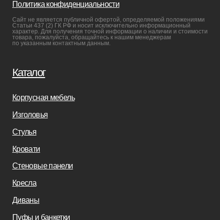
Реализованные проекты
Реставрация
Бизнесу
Дизайнерам
Салонам
Связаться с нами
+7(812)245-65-88
Заказать звонок
sofas-decor@mail.ru