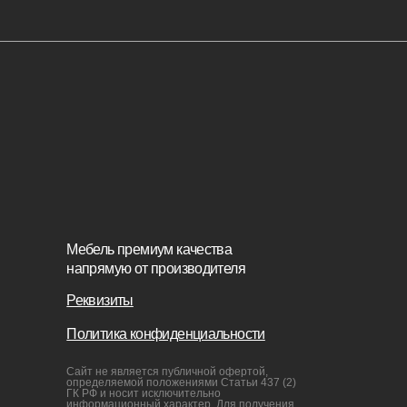
Сайт не является публичной офертой,
Кресла
определяемой положениями Статьи 437 (2)
ГК РФ и носит исключительно
информационный характер. Для получения
Диваны
точной информации о наличии и стоимости
товара, пожалуйста, обращайтесь к нашим
менеджерам по указанным контактным
Пуфы и 
данным.
Связаться с нами
+7(812)245-65-88
Заказать звонок
sofas-decor@mail.ru