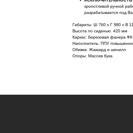
ИСКЛЮЧИТЕЛЬНОСТЬ 
кропотливой ручной раб
разрабатывается под Ва
Габариты: Ш 760 х Г 980 х В 1
Высота по сиденью: 420 мм
Каркас: Березовая фанера ФК
Наполнитель: ППУ повышенно
Обивка: Жаккард и шенилл
Опоры: Массив бука
ТОВЫ
Оставьте данные для связи:
ВОПРОСЫ
+7
Я принимаю условия
политики конф