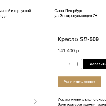
+7(
усной
Санкт-Петербург,
ул. Электропультовцев 7Н
Пн
БЛОГ
ДИЗАЙНЕРАМ
МЕБЕЛЬ НА ЗАКАЗ
РЕСТА
ОГИИ
Кресло SD-509
141 400
р.
Добавить
Рассчитать проект
Указана минимальная стоимос
Вами размеров изделия, мате