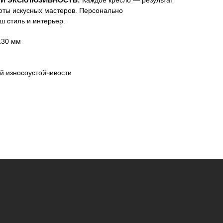
И ЭКСКЛЮЗИВНОСТЬ:
Каждое кресло — результат
оты искусных мастеров. Персонально
ш стиль и интерьер.
130 мм
й износоустойчивости
иденциальности