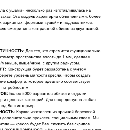
ла с ушами» несколько раз изготавливалась на
заказ. Эта модель характерна облегченными, более
х вариантах, формами «ушей» и подлокотников.
ло смотрится в контрастной обивке из двух тканей.
ТИЧНОСТЬ:
Для тех, кто стремится функционально
нтиметр пространства вплоть до 1 мм, сделаем
/меньше, выше/ниже, с другим радиусом.
РТ:
Конструкция будет разработана с учетом
ерете уровень мягкости кресла, чтобы создать
е комфорта, которое идеально соответствует
 потребностям.
ОВ:
Более 5000 вариантов обивки и отделки
ур и ценовых категорий. Для опор доступна любая
 под Ваш интерьер.
НОСТЬ:
Каркас изготовлен из прочной березовой
и дополнительно проклеен специальным клеем. Мы
тию — кресло будет Вам служить без скрипов.