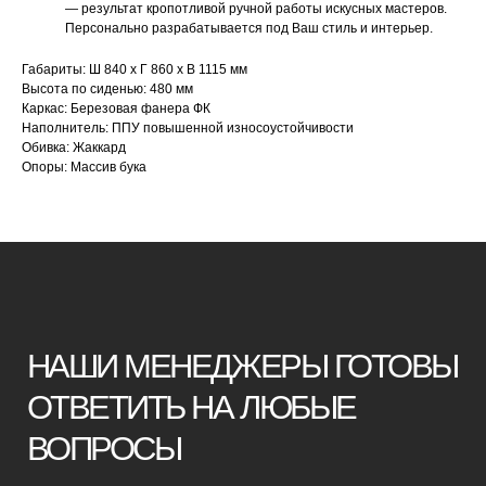
НАШИ МЕНЕДЖЕРЫ ГОТОВЫ
— результат кропотливой ручной работы искусных мастеров.
Персонально разрабатывается под Ваш стиль и интерьер.
ОТВЕТИТЬ НА ЛЮБЫЕ
ВОПРОСЫ
Габариты: Ш 840 х Г 860 х В 1115 мм
Высота по сиденью: 480 мм
Каркас: Березовая фанера ФК
Наполнитель: ППУ повышенной износоустойчивости
Воспользуйтесь формой обратной связи,
Обивка: Жаккард
чтобы связаться с нами
Опоры: Массив бука
Оставьте данные для связи:
+7
Я принимаю условия
политики
конфиденциальности