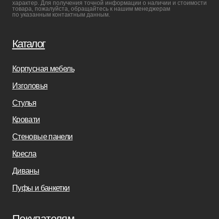
Бизнесу
Дизайнерам
Салонам
Связаться с нами
+7(812)245-65-88
Заказать звонок
sofas-decor@mail.ru