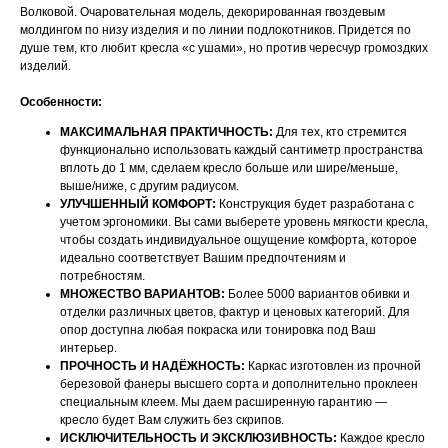
Волковой. Очаровательная модель, декорированная гвоздевым
молдингом по низу изделия и по линии подлокотников. Придется по
душе тем, кто любит кресла «с ушами», но против чересчур громоздких
изделий.
Особенности:
МАКСИМАЛЬНАЯ ПРАКТИЧНОСТЬ:
Для тех, кто стремится
функционально использовать каждый сантиметр пространства
вплоть до 1 мм, сделаем кресло больше или шире/меньше,
выше/ниже, с другим радиусом.
УЛУЧШЕННЫЙ КОМФОРТ:
Конструкция будет разработана с
учетом эргономики. Вы сами выберете уровень мягкости кресла,
чтобы создать индивидуальное ощущение комфорта, которое
идеально соответствует Вашим предпочтениям и
потребностям.
МНОЖЕСТВО ВАРИАНТОВ:
Более 5000 вариантов обивки и
отделки различных цветов, фактур и ценовых категорий. Для
опор доступна любая покраска или тонировка под Ваш
интерьер.
ПРОЧНОСТЬ И НАДЁЖНОСТЬ:
Каркас изготовлен из прочной
березовой фанеры высшего сорта и дополнительно проклеен
специальным клеем. Мы даем расширенную гарантию —
кресло будет Вам служить без скрипов.
ИСКЛЮЧИТЕЛЬНОСТЬ И ЭКСКЛЮЗИВНОСТЬ:
Каждое кресло