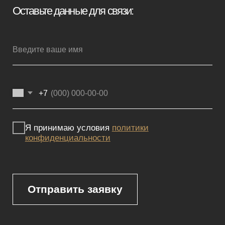
Мебель премиум качества
напрямую от производителя
Реквизиты
Политика конфиденциальности
Сайт не является публичной офертой, определяемой положениями
Статьи 437 (2) ГК РФ и носит исключительно информационный
характер. Для получения точной информации о наличии и стоимости
товара, пожалуйста, обращайтесь к нашим менеджерам
по указанным контактным данным.
Каталог
Корпусная мебель
Изголовья
Стулья
Кровати
Стеновые панели