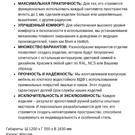
МАКСИМАЛЬНАЯ ПРАКТИЧНОСТЬ:
Для тех, кто стремится
функционально использовать каждый сантиметр пространства
вплоть до 1 мм, сделаем изделие больше или шире/меньше,
выше/ниже, с другим радиусом.
УЛУЧШЕННЫЙ КОМФОРТ:
Для обеспечения высокого уровня
комфорта и безопасности в использовании, мы устанавливаем
механизмы плавного закрывания и доводчики от ведущих
производителей, таких как Blum и Hettich.
МНОЖЕСТВО ВАРИАНТОВ:
Разнообразие вариантов отделки
позволяют создать изделие, которое будут безупречно
сочетаться с остальным интерьером, цветовой гаммой и
дизайном. Красим в любой цвет по RAL, NCS или Вашему
образцу.
ПРОЧНОСТЬ И НАДЁЖНОСТЬ:
Мы изготавливаем корпусную
мебель из плотного водостойкого МДФ с использованием
НАШИ МЕНЕДЖЕРЫ ГОТОВЫ
премиальных покрытий эмалью и лаком. Этот подход
гарантирует долгий срок службы наших изделий.
ОТВЕТИТЬ НА ЛЮБЫЕ
ИСКЛЮЧИТЕЛЬНОСТЬ И ЭКСКЛЮЗИВНОСТЬ:
Каждое
изделие – результат кропотливой ручной работы опытных
ВОПРОСЫ
мастеров. И персонально разрабатывается для тех, кто
стремится создать неповторимое пространство, способное
подчеркнуть их индивидуальность и особенный стиль.
Воспользуйтесь формой обратной связи,
чтобы связаться с нами
Габариты: Ш 1200 х Г 550 х В 1830 мм
Каркас: Массив