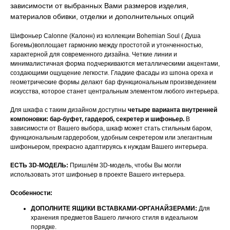
зависимости от выбранных Вами размеров изделия,
материалов обивки, отделки и дополнительных опций
Шифоньер Calonne (Калонн) из коллекции Bohemian Soul ( Душа
Богемы)воплощает гармонию между простотой и утонченностью,
характерной для современного дизайна. Четкие линии и
минималистичная форма подчеркиваются металлическими акцентами,
создающими ощущение легкости. Гладкие фасады из шпона ореха и
геометрические формы делают бар функциональным произведением
искусства, которое станет центральным элементом любого интерьера.
Для шкафа с таким дизайном доступны
четыре варианта внутренней
компоновки: бар-буфет, гардероб, секретер и шифоньер.
В
зависимости от Вашего выбора, шкаф может стать стильным баром,
функциональным гардеробом, удобным секретером или элегантным
шифоньером, прекрасно адаптируясь к нуждам Вашего интерьера.
ЕСТЬ 3D-МОДЕЛЬ:
Пришлём 3D-модель, чтобы Вы могли
использовать этот шифоньер в проекте Вашего интерьера.
Особенности:
ДОПОЛНИТЕ ЯЩИКИ ВСТАВКАМИ-ОРГАНАЙЗЕРАМИ:
Для
хранения предметов Вашего личного стиля в идеальном
порядке.