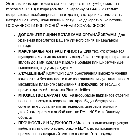
Этот столик входит в комплект из прикроватных тумб (ссылка на
карточку SD-910) и пуфа (ссылка на карточку SD-443). У столика
потрясающая комбинированная отделка, в которой использованы:
натуральная кожа, шпон вишни и латунные декоративные вставки.
ОСОБЕННОСТИ КОРПУСНОЙ МЕБЕЛИ SOFAS&DECOR
ДОПОЛНИТЕ ЯЩИКИ ВСТАВКАМИ-ОРГАНАЙЗЕРАМИ:
Для
хранения предметов Вашего личного стиля в идеальном
порядке.
МАКСИМАЛЬНАЯ ПРАКТИЧНОСТЬ:
Для тех, кто стремится
функционально использовать каждый сантиметр пространства
вплоть до 1 мм, сделаем изделие больше или шире/меньше,
выше/ниже, с другим радиусом.
УЛУЧШЕННЫЙ КОМФОРТ:
Для обеспечения высокого уровня
комфорта и безопасности в использовании, мы устанавливаем
механизмы плавного закрывания и доводчики от ведущих
производителей, таких как Blum и Hettich.
МНОЖЕСТВО ВАРИАНТОВ:
Разнообразие вариантов отделки
позволяют создать изделие, которое будут безупречно
сочетаться с остальным интерьером, цветовой гаммой и
дизайном. Красим в любой цвет по RAL, NCS или Вашему
образцу.
ПРОЧНОСТЬ И НАДЁЖНОСТЬ:
Мы изготавливаем корпусную
НАШИ МЕНЕДЖЕРЫ ГОТОВЫ
мебель из плотного водостойкого МДФ с использованием
премиальных покрытий эмалью и лаком. Этот подход