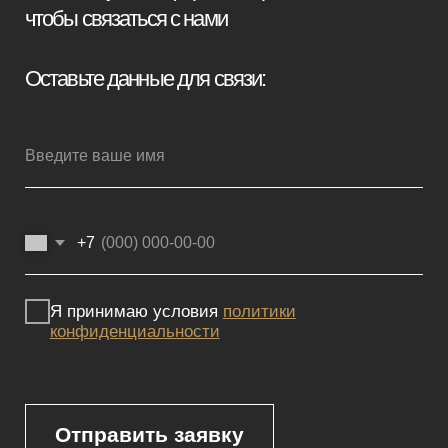
Мебель премиум качества
напрямую от производителя
Реквизиты
Политика конфиденциальности
Сайт не является публичной офертой, определяемой положениями
Статьи 437 (2) ГК РФ и носит исключительно информационный
характер. Для получения точной информации о наличии и стоимости
товара, пожалуйста, обращайтесь к нашим менеджерам
по указанным контактным данным.
Каталог
Корпусная мебель