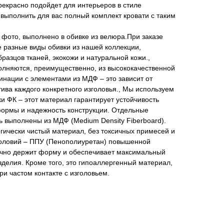
екрасно подойдет для интерьеров в стиле
 выполнить для вас полный комплект кровати с таким
 фото, выполнено в обивке из велюра.При заказе
 разные виды обивки из нашей коллекции,
азцов тканей, экокожи и натуральной кожи.,
олняются, преимущественно, из высококачественной
нации с элементами из МДФ – это зависит от
тива каждого конкретного изголовья., Мы используем
 ФК – этот материал гарантирует устойчивость
формы и надежность конструкции. Отдельные
ь выполнены из МДФ (Medium Density Fiberboard).
огически чистый материал, без токсичных примесей и
головий – ППУ (Пенополиуретан) повышенной
ично держит форму и обеспечивает максимальный
делия. Кроме того, это гипоаллергенный материал,
ри частом контакте с изголовьем.