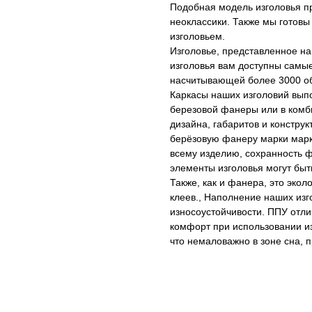
Подобная модель изголовья пр
неоклассики. Также мы готовы
изголовьем.
Изголовье, представленное на
изголовья вам доступны самые
насчитывающей более 3000 обр
Каркасы наших изголовий вып
березовой фанеры или в комби
дизайна, габаритов и конструк
берёзовую фанеру марки марки
всему изделию, сохранность 
элементы изголовья могут быт
Также, как и фанера, это экол
клеев., Наполнение наших из
износоустойчивости. ППУ отл
комфорт при использовании из
что немаловажно в зоне сна, п