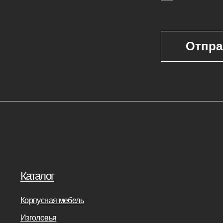
Покупателям
г
Мебель на заказ
ая мебель
Мебель в наличии
Производство
ья
Реализованные проекты
Реставрация
е панели
Бизнесу
Дизайнерам
банкетки
Салонам