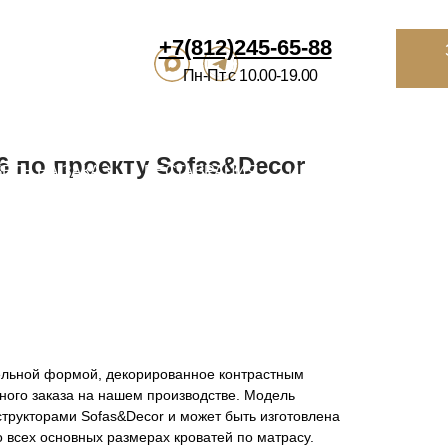
812)245-65-88
Заказать
звонок
Избранное
Ко
-Пт с 10.00-19.00
ВРАЦИЯ
ИНТЕРЬЕРНЫМ САЛОНАМ
О НАС
КОНТАКТЫ
П
6 по проекту Sofas&Decor
ельной формой, декорированное контрастным
ного заказа на нашем производстве. Модель
трукторами Sofas&Decor и может быть изготовлена
 всех основных размерах кроватей по матрасу.