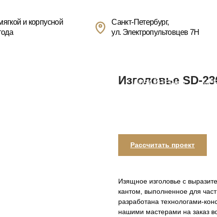
+7(
усной
Санкт-Петербург,
ул. Электропультовцев 7Н
Пн
БЛОГ
ДИЗАЙНЕРАМ
МЕБЕЛЬ НА ЗАКАЗ
РЕСТА
ОГИИ
Изголовье SD-23
Добавить в корзину
Рассчитать проект
Изящное изголовье с выразит
кантом, выполненное для част
разработана технологами-конс
нашими мастерами на заказ во