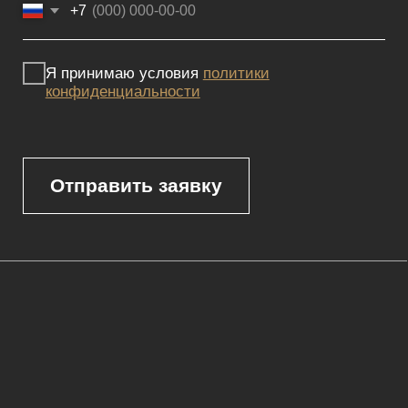
Мебель премиум качества
напрямую от производителя
Реквизиты
Политика конфиденциальности
Сайт не является публичной офертой, определяемой положениями
Статьи 437 (2) ГК РФ и носит исключительно информационный
характер. Для получения точной информации о наличии и стоимости
товара, пожалуйста, обращайтесь к нашим менеджерам
по указанным контактным данным.
Каталог
Корпусная мебель
Изголовья
Стулья
Кровати
Стеновые панели
Кресла
Диваны