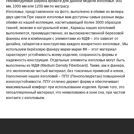
Рекомендуемая ширина кровати для данной модели изголовья: 900
мм, 1000 мм или 1200 мм по матрасу.
Изголовье, представленное на фото, выполнено в обивке из велюра
двух цветов.При заказе изголовья вам доступны самые разные виды
обивки из нашей коллекции, насчитывающей более 3000 образцов
тканей, экокожи и натуральной кожи., Каркасы наших изголовий
выполняются, преимущественно, из высококачественной березовой
фанеры или в комбинации с элементами из МДФ – это зависит от
дизайна, габаритов и конструктива каждого конкретного изголовья., Мы
используем берёзовую фанеру марки марки ФК – этот материал
гарантирует устойчивость всему изделию, сохранность формы и
надежность конструкции. Отдельные элементы изголовья могут быть
выполнены из МДФ (Medium Density Fiberboard). Также, как и фанера,
НАШИ МЕНЕДЖЕРЫ ГОТОВЫ
это экологически чистый материал, без токсичных примесей и клеев.,
Наполнение наших изголовий – ППУ (Пенополиуретан) повышенной
ОТВЕТИТЬ НА ЛЮБЫЕ
износоустойчивости. ППУ отлично держит форму и обеспечивает
ВОПРОСЫ
максимальный комфорт при использовании изделия. Кроме того, это
гипоаллергенный материал, что немаловажно в зоне сна, при частом
контакте с изголовьем.
Воспользуйтесь формой обратной связи,
чтобы связаться с нами
Оставьте данные для связи: