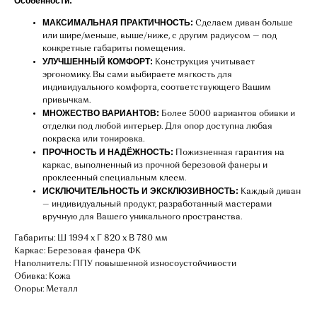
Особенности:
МАКСИМАЛЬНАЯ ПРАКТИЧНОСТЬ:
Сделаем диван больше
или шире/меньше, выше/ниже, с другим радиусом — под
конкретные габариты помещения.
УЛУЧШЕННЫЙ КОМФОРТ:
Конструкция учитывает
эргономику. Вы сами выбираете мягкость для
индивидуального комфорта, соответствующего Вашим
привычкам.
МНОЖЕСТВО ВАРИАНТОВ:
Более 5000 вариантов обивки и
отделки под любой интерьер. Для опор доступна любая
покраска или тонировка.
ПРОЧНОСТЬ И НАДЁЖНОСТЬ:
Пожизненная гарантия на
каркас, выполненный из прочной березовой фанеры и
проклеенный специальным клеем.
ИСКЛЮЧИТЕЛЬНОСТЬ И ЭКСКЛЮЗИВНОСТЬ:
Каждый диван
— индивидуальный продукт, разработанный мастерами
НАШИ МЕНЕДЖЕРЫ ГОТОВЫ
вручную для Вашего уникального пространства.
ОТВЕТИТЬ НА ЛЮБЫЕ
Габариты: Ш 1994 х Г 820 х В 780 мм
ВОПРОСЫ
Каркас: Березовая фанера ФК
Наполнитель: ППУ повышенной износоустойчивости
Обивка: Кожа
Опоры: Металл
Воспользуйтесь формой обратной связи,
чтобы связаться с нами