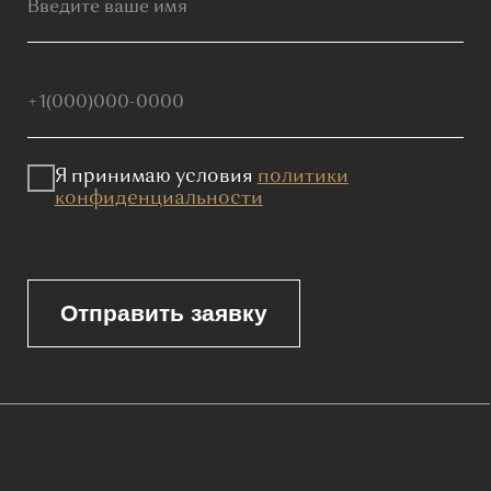
Мебель премиум качества
напрямую от производителя
Реквизиты
Политика конфиденциальности
Сайт не является публичной офертой, определяемой положениями
Статьи 437 (2) ГК РФ и носит исключительно информационный
характер. Для получения точной информации о наличии и стоимости
товара, пожалуйста, обращайтесь к нашим менеджерам
по указанным контактным данным.
Каталог
Корпусная мебель
Изголовья
Стулья
Кровати
Стеновые панели