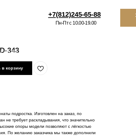
812)245-65-88
Заказать
звонок
Избранное
Ко
-Пт с 10.00-19.00
ВРАЦИЯ
ИНТЕРЬЕРНЫМ САЛОНАМ
О НАС
КОНТАКТЫ
П
D-343
 в корзину
наты подростка. Изготовлен на заказ, по
ан не требует раскладывания, что значительно
Высокие опоры модели позволяют с лёгкостью
ия. По желанию заказчика мы также дополнили