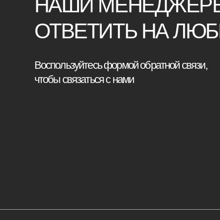
Катало
Корпусн
Мебель премиум качества
Изголов
напрямую от производителя
Стулья
Реквизиты
Кровати
Политика конфиденциальности
Стеновы
Сайт не является публичной офертой,
Кресла
определяемой положениями Статьи 437 (2)
ГК РФ и носит исключительно
информационный характер. Для получения
Диваны
точной информации о наличии и стоимости