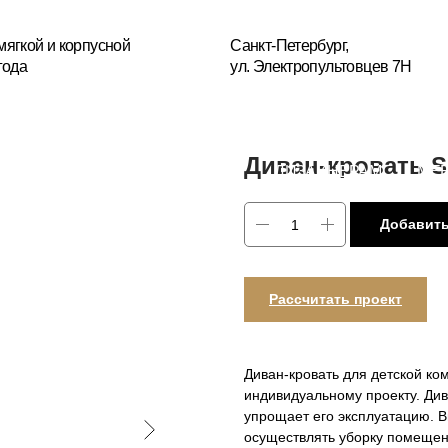
+7(
усной
Санкт-Петербург,
ул. Электропультовцев 7Н
Пн
БЛОГ
ДИЗАЙНЕРАМ
МЕБЕЛЬ НА ЗАКАЗ
РЕСТА
ОГИИ
Диван-кровать S
Добавить
Рассчитать проект
Диван-кровать для детской ком
индивидуальному проекту. Див
упрощает его эксплуатацию. 
осуществлять уборку помещен