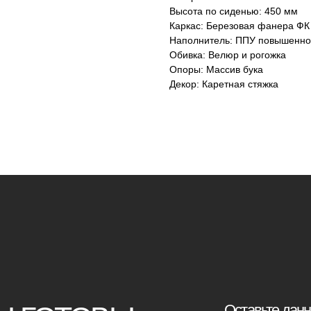
Высота по сиденью: 450 мм
Каркас: Березовая фанера ФК
Наполнитель: ППУ повышенно
Обивка: Велюр и рогожка
Опоры: Массив бука
Декор: Каретная стяжка
ТОВЫ
Оставьте данные для связи:
ВОПРОСЫ
+7
Я принимаю условия
политики конф