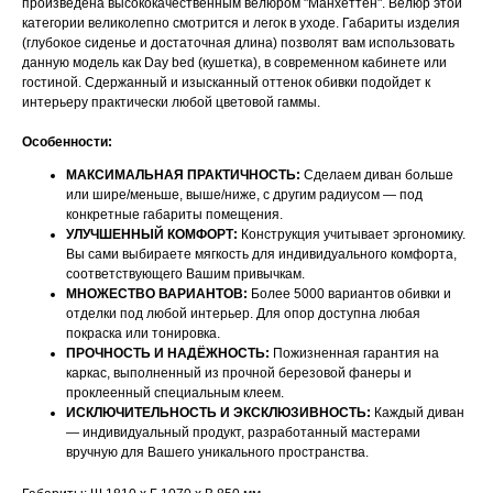
произведена высококачественным велюром "Манхеттен". Велюр этой
категории великолепно смотрится и легок в уходе. Габариты изделия
(глубокое сиденье и достаточная длина) позволят вам использовать
данную модель как Day bed (кушетка), в современном кабинете или
гостиной. Сдержанный и изысканный оттенок обивки подойдет к
интерьеру практически любой цветовой гаммы.
Особенности:
МАКСИМАЛЬНАЯ ПРАКТИЧНОСТЬ:
Сделаем диван больше
или шире/меньше, выше/ниже, с другим радиусом — под
конкретные габариты помещения.
УЛУЧШЕННЫЙ КОМФОРТ:
Конструкция учитывает эргономику.
Вы сами выбираете мягкость для индивидуального комфорта,
соответствующего Вашим привычкам.
МНОЖЕСТВО ВАРИАНТОВ:
Более 5000 вариантов обивки и
отделки под любой интерьер. Для опор доступна любая
покраска или тонировка.
ПРОЧНОСТЬ И НАДЁЖНОСТЬ:
Пожизненная гарантия на
каркас, выполненный из прочной березовой фанеры и
проклеенный специальным клеем.
ИСКЛЮЧИТЕЛЬНОСТЬ И ЭКСКЛЮЗИВНОСТЬ:
Каждый диван
— индивидуальный продукт, разработанный мастерами
НАШИ МЕНЕДЖЕРЫ ГОТОВЫ
вручную для Вашего уникального пространства.
ОТВЕТИТЬ НА ЛЮБЫЕ