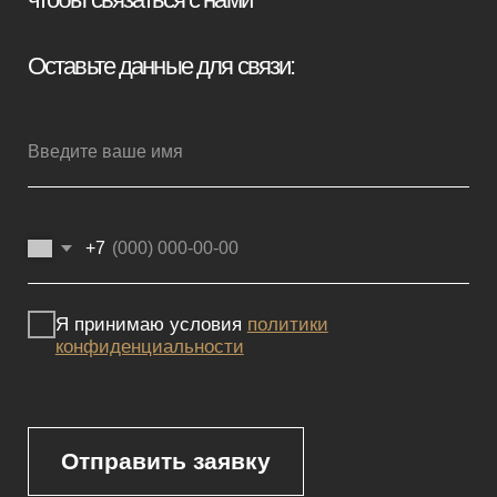
Мебель премиум качества
напрямую от производителя
Реквизиты
Политика конфиденциальности
Сайт не является публичной офертой, определяемой положениями
Статьи 437 (2) ГК РФ и носит исключительно информационный
характер. Для получения точной информации о наличии и стоимости
товара, пожалуйста, обращайтесь к нашим менеджерам
по указанным контактным данным.
Каталог
Корпусная мебель