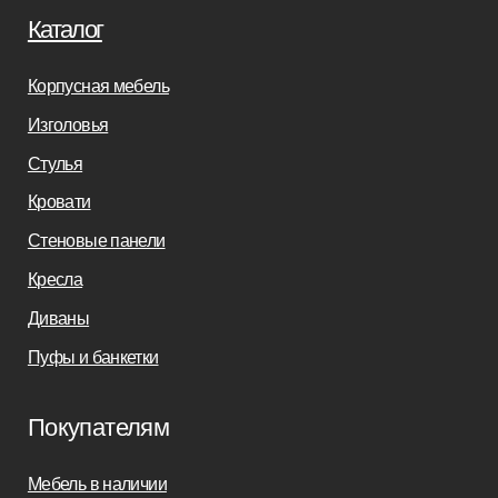
Дизайнерам
Салонам
Связаться с нами
+7(812)245-65-88
Заказать звонок
sofas-decor@mail.ru