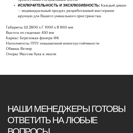
проклеенный специальным клеем.
ИСКЛЮЧИТЕЛЬНОСТЬ И ЭКСКЛЮЗИВНОСТЬ:
Каждый диван
НАШИ МЕНЕДЖЕРЫ ГОТОВЫ
— индивидуальный продукт, разработанный мастерами
ОТВЕТИТЬ НА ЛЮБЫЕ
вручную для Вашего уникального пространства.
ВОПРОСЫ
Габариты: Ш 2800 х Г 1000 х В 860 мм
Высота по сиденью: 450 мм
Каркас: Березовая фанера ФК
Воспользуйтесь формой обратной связи,
Наполнитель: ППУ повышенной износоустойчивости
Обивка: Велюр
чтобы связаться с нами
Опоры: Массив бука в эмали
Оставьте данные для связи:
+7
Я принимаю условия
политики
конфиденциальности