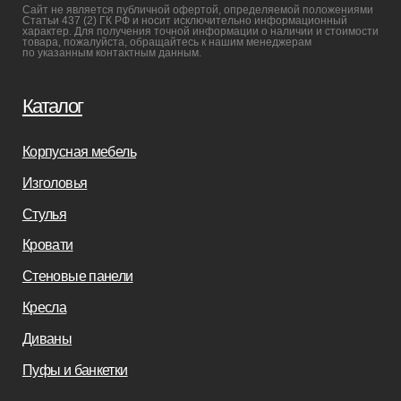
Реставрация
Бизнесу
Дизайнерам
Салонам
Связаться с нами
+7(812)245-65-88
Заказать звонок
sofas-decor@mail.ru