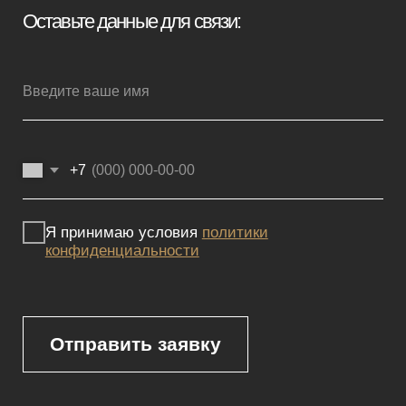
Мебель премиум качества
напрямую от производителя
Реквизиты
Политика конфиденциальности
Сайт не является публичной офертой, определяемой положениями
Статьи 437 (2) ГК РФ и носит исключительно информационный
характер. Для получения точной информации о наличии и стоимости
товара, пожалуйста, обращайтесь к нашим менеджерам
по указанным контактным данным.
Каталог
Корпусная мебель
Изголовья