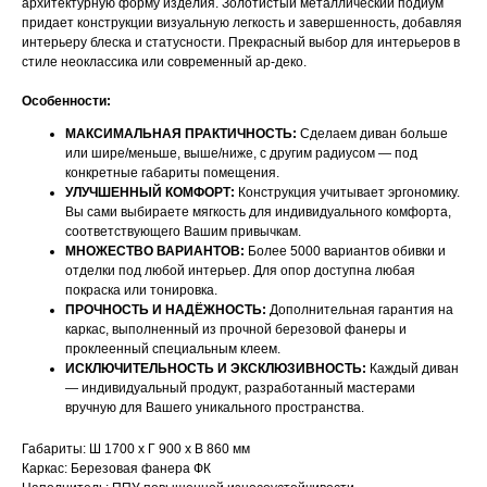
архитектурную форму изделия. Золотистый металлический подиум
придает конструкции визуальную легкость и завершенность, добавляя
интерьеру блеска и статусности. Прекрасный выбор для интерьеров в
стиле неоклассика или современный ар-деко.
Особенности:
МАКСИМАЛЬНАЯ ПРАКТИЧНОСТЬ:
Сделаем диван больше
или шире/меньше, выше/ниже, с другим радиусом — под
конкретные габариты помещения.
УЛУЧШЕННЫЙ КОМФОРТ:
Конструкция учитывает эргономику.
Вы сами выбираете мягкость для индивидуального комфорта,
соответствующего Вашим привычкам.
МНОЖЕСТВО ВАРИАНТОВ:
Более 5000 вариантов обивки и
отделки под любой интерьер. Для опор доступна любая
покраска или тонировка.
ПРОЧНОСТЬ И НАДЁЖНОСТЬ:
Дополнительная гарантия на
каркас, выполненный из прочной березовой фанеры и
проклеенный специальным клеем.
ИСКЛЮЧИТЕЛЬНОСТЬ И ЭКСКЛЮЗИВНОСТЬ:
Каждый диван
— индивидуальный продукт, разработанный мастерами
НАШИ МЕНЕДЖЕРЫ ГОТОВЫ
вручную для Вашего уникального пространства.
ОТВЕТИТЬ НА ЛЮБЫЕ
Габариты: Ш 1700 х Г 900 х В 860 мм
ВОПРОСЫ
Каркас: Березовая фанера ФК