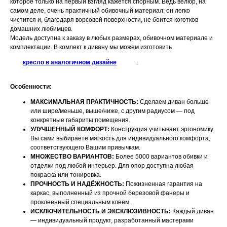
которое только на первый взгляд кажется спорным. Ведь велюр, на
самом деле, очень практичный обивочный материал: он легко
чистится и, благодаря ворсовой поверхности, не боится коготков
домашних любимцев.
Модель доступна к заказу в любых размерах, обивочном материале и
комплектации. В комлект к дивану мы можем изготовить
кресло в аналогичном дизайне
.
Особенности:
МАКСИМАЛЬНАЯ ПРАКТИЧНОСТЬ:
Сделаем диван больше
или шире/меньше, выше/ниже, с другим радиусом — под
конкретные габариты помещения.
УЛУЧШЕННЫЙ КОМФОРТ:
Конструкция учитывает эргономику.
Вы сами выбираете мягкость для индивидуального комфорта,
соответствующего Вашим привычкам.
МНОЖЕСТВО ВАРИАНТОВ:
Более 5000 вариантов обивки и
отделки под любой интерьер. Для опор доступна любая
покраска или тонировка.
ПРОЧНОСТЬ И НАДЁЖНОСТЬ:
Пожизненная гарантия на
каркас, выполненный из прочной березовой фанеры и
проклеенный специальным клеем.
ИСКЛЮЧИТЕЛЬНОСТЬ И ЭКСКЛЮЗИВНОСТЬ:
Каждый диван
НАШИ МЕНЕДЖЕРЫ ГОТОВЫ
— индивидуальный продукт, разработанный мастерами