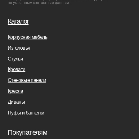
Бизнесу
Дизайнерам
Салонам
Связаться с нами
+7(812)245-65-88
Заказать звонок
sofas-decor@mail.ru