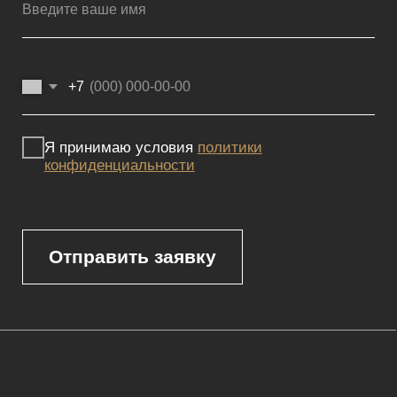
Мебель премиум качества
напрямую от производителя
Реквизиты
Политика конфиденциальности
Сайт не является публичной офертой, определяемой положениями
Статьи 437 (2) ГК РФ и носит исключительно информационный
характер. Для получения точной информации о наличии и стоимости
товара, пожалуйста, обращайтесь к нашим менеджерам
по указанным контактным данным.
Каталог
Корпусная мебель
Изголовья
Стулья
Кровати
Стеновые панели