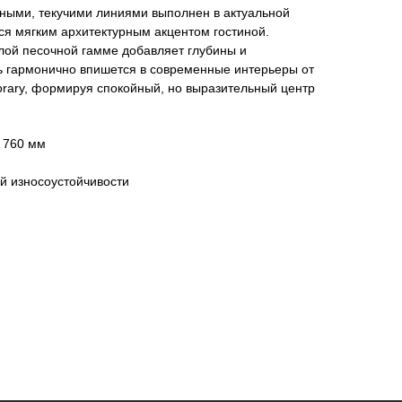
чными, текучими линиями выполнен в актуальной
ся мягким архитектурным акцентом гостиной.
плой песочной гамме добавляет глубины и
ь гармонично впишется в современные интерьеры от
orary, формируя спокойный, но выразительный центр
В 760 мм
й износоустойчивости