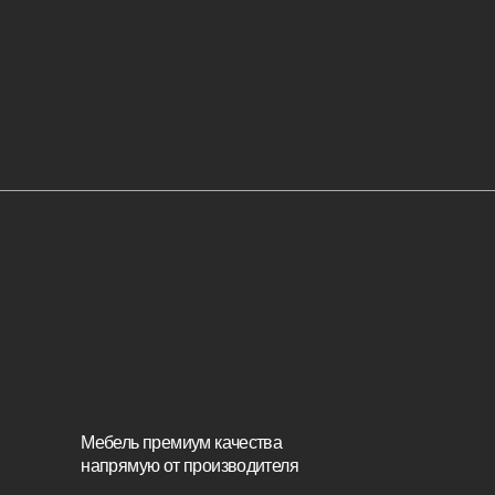
Катало
Корпусн
Мебель премиум качества
Изголов
напрямую от производителя
Стулья
Реквизиты
Кровати
Политика конфиденциальности
Стеновы
Сайт не является публичной офертой,
Кресла
определяемой положениями Статьи 437 (2)
ГК РФ и носит исключительно
информационный характер. Для получения
Диваны
точной информации о наличии и стоимости
товара, пожалуйста, обращайтесь к нашим
менеджерам по указанным контактным
Пуфы и 
данным.
Связаться с нами
+7(812)245-65-88
Заказать звонок