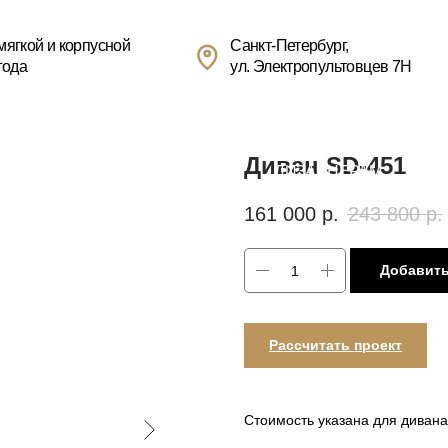
+7(
усной
Санкт-Петербург,
ул. Электропультовцев 7Н
Пн
БЛОГ
ДИЗАЙНЕРАМ
МЕБЕЛЬ НА ЗАКАЗ
РЕСТА
ОГИИ
Диван SD-451
161 000
р.
243 800
р.
Добавить
Рассчитать проект
Стоимость указана для дивана