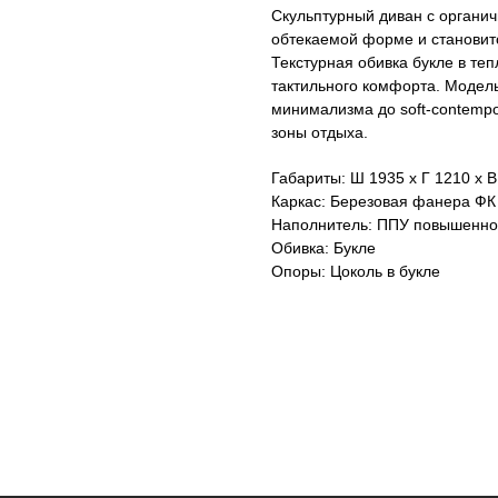
Скульптурный диван с органи
обтекаемой форме и становит
Текстурная обивка букле в те
тактильного комфорта. Модел
минимализма до soft‑contemp
зоны отдыха.
Габариты: Ш 1935 х Г 1210 х 
Каркас: Березовая фанера ФК
Наполнитель: ППУ повышенно
Обивка: Букле
Опоры: Цоколь в букле
Оставьте данные для связи: