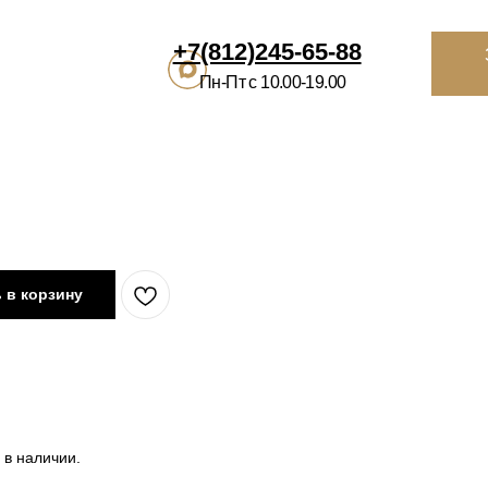
812)245-65-88
Заказать
звонок
Избранное
Ко
-Пт с 10.00-19.00
ВРАЦИЯ
ИНТЕРЬЕРНЫМ САЛОНАМ
О НАС
КОНТАКТЫ
П
 в корзину
 в наличии.