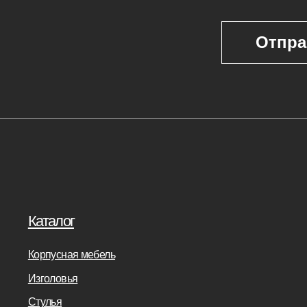
Покупателям
г
Мебель на заказ
ая мебель
Мебель в наличии
Производство
ья
Реализованные проекты
Реставрация
е панели
Бизнесу
Дизайнерам
банкетки
Салонам