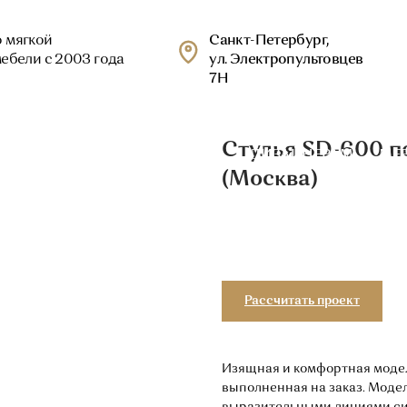
+7(
Санкт-Петербург,
 года
ул. Электропультовцев
Пн
7Н
БЛОГ
ДИЗАЙНЕРАМ
МЕБЕЛЬ НА ЗАКАЗ
РЕСТА
ЛОГИИ
Стулья SD-600 п
(Москва)
Добавить в корзину
Рассчитать проект
Изящная и комфортная модель
выполненная на заказ. Моде