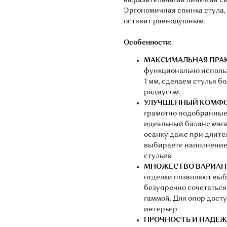
выразительными линиями сид
Эргономичная спинка стула,
оставит равнодушным.
Особенности:
МАКСИМАЛЬНАЯ ПРА
функционально использ
1 мм, сделаем стулья 
радиусом.
УЛУЧШЕННЫЙ КОМФО
грамотно подобранные
идеальный баланс мягк
осанку даже при длите
выбираете наполнение 
стульев.
МНОЖЕСТВО ВАРИАНТ
отделки позволяют выб
безупречно сочетаться
гаммой. Для опор дост
интерьер.
ПРОЧНОСТЬ И НАДЕЖ