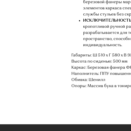
березовой фанеры мар
элементов каркаса спе
службы стульев без ск
ИСКЛЮЧИТЕЛЬНОСТЬ
кропотливой ручной ра
разрабатывается для т
пространство, способн
индивидуальность.
Габариты: Ш 510 х Г 580 х В 9
Высота по сиденью: 500 мм
Каркас: Березовая фанера Ф
Наполнитель: ППУ повышенн
Обивка: Шенилл
Опоры: Массив бука в тонир
Оставьте данные для связи:
ОТОВЫ
 ВОПРОСЫ