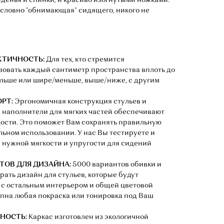
енья и спинки, и красиво изогнутыми ножками.
 словно "обнимающая" сидящего, никого не
КТИЧНОСТЬ:
Для тех, кто стремится
овать каждый сантиметр пространства вплоть до
больше или шире/меньше, выше/ниже, с другим
РТ:
Эргономичная конструкция стульев и
 наполнители для мягких частей обеспечивают
ости. Это поможет Вам сохранять правильную
льном использовании. У нас Вы тестируете и
нужной мягкости и упругости для сидений
ОВ ДЛЯ ДИЗАЙНА:
5000 вариантов обивки и
рать дизайн для стульев, которые будут
 с остальным интерьером и общей цветовой
упна любая покраска или тонировка под Ваш
НОСТЬ:
Каркас изготовлен из экологичной