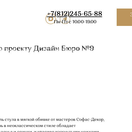
812)245-65-88
Заказать
звонок
Избранное
К
-Пт с 10.00-19.00
ВРАЦИЯ
ИНТЕРЬЕРНЫМ САЛОНАМ
О НАС
КОНТАКТЫ
П
о проекту Дизайн Бюро №9
 стула в мягкой обивке от мастеров Софас-Декор,
ль в неоклассическом стиле обладает