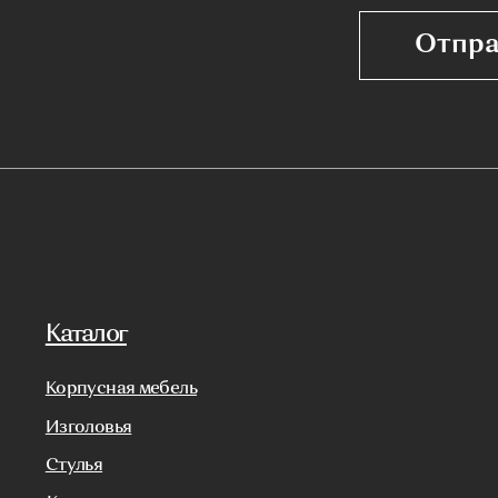
Реализованные проекты
Реставрация
и
ые панели
Бизнесу
ы
Дизайнерам
 банкетки
Салонам