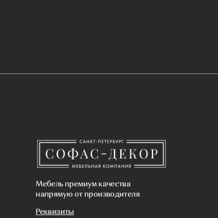
напрямую от производителя
Стулья
Реквизиты
Кроват
Политика конфиденциальности
Стенов
Сайт не является публичной офертой,
Кресла
определяемой положениями Статьи 437 (2)
ГК РФ и носит исключительно
информационный характер. Для получения
Диван
точной информации о наличии и стоимости
товара, пожалуйста, обращайтесь к нашим
менеджерам по указанным контактным
Пуфы и
данным.
Связаться с нами
+7(812)245-65-88
Заказать звонок
sofas-decor@mail.ru