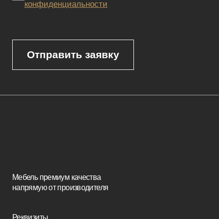
товара, пожалуйста, обращайтесь к нашим менеджерам
по указанным контактным данным.
Каталог
Корпусная мебель
Изголовья
Стулья
Кровати
Стеновые панели
Кресла
Диваны
Пуфы и банкетки
Покупателям
Мебель в наличии
Мебель на заказ
Производство