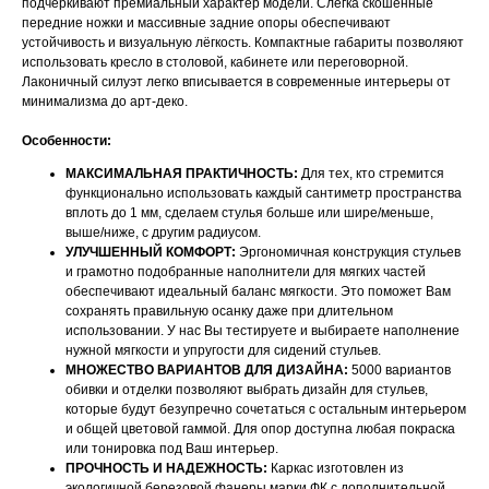
подчёркивают премиальный характер модели. Слегка скошенные
передние ножки и массивные задние опоры обеспечивают
устойчивость и визуальную лёгкость. Компактные габариты позволяют
использовать кресло в столовой, кабинете или переговорной.
Лаконичный силуэт легко вписывается в современные интерьеры от
минимализма до арт-деко.
Особенности:
МАКСИМАЛЬНАЯ ПРАКТИЧНОСТЬ:
Для тех, кто стремится
функционально использовать каждый сантиметр пространства
вплоть до 1 мм, сделаем стулья больше или шире/меньше,
выше/ниже, с другим радиусом.
УЛУЧШЕННЫЙ КОМФОРТ:
Эргономичная конструкция стульев
и грамотно подобранные наполнители для мягких частей
обеспечивают идеальный баланс мягкости. Это поможет Вам
сохранять правильную осанку даже при длительном
использовании. У нас Вы тестируете и выбираете наполнение
нужной мягкости и упругости для сидений стульев.
МНОЖЕСТВО ВАРИАНТОВ ДЛЯ ДИЗАЙНА:
5000 вариантов
обивки и отделки позволяют выбрать дизайн для стульев,
которые будут безупречно сочетаться с остальным интерьером
и общей цветовой гаммой. Для опор доступна любая покраска
или тонировка под Ваш интерьер.
ПРОЧНОСТЬ И НАДЕЖНОСТЬ:
Каркас изготовлен из
экологичной березовой фанеры марки ФК с дополнительной