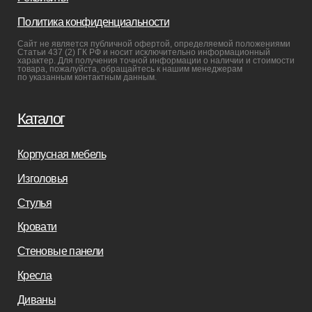
Реализованные проекты
Реставрация
Бизнесу
Дизайнерам
Салонам
Связаться с нами
+7(812)245-65-88
Заказать звонок
sofas-decor@mail.ru