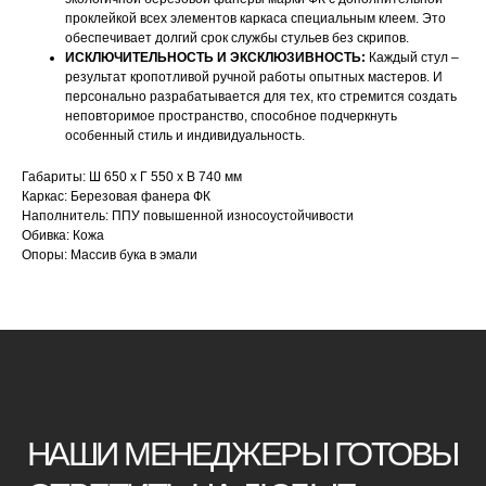
проклейкой всех элементов каркаса специальным клеем. Это
обеспечивает долгий срок службы стульев без скрипов.
ИСКЛЮЧИТЕЛЬНОСТЬ И ЭКСКЛЮЗИВНОСТЬ:
Каждый стул –
НАШИ МЕНЕДЖЕРЫ ГОТОВЫ
результат кропотливой ручной работы опытных мастеров. И
персонально разрабатывается для тех, кто стремится создать
ОТВЕТИТЬ НА ЛЮБЫЕ
неповторимое пространство, способное подчеркнуть
особенный стиль и индивидуальность.
ВОПРОСЫ
Габариты: Ш 650 х Г 550 х В 740 мм
Каркас: Березовая фанера ФК
Воспользуйтесь формой обратной связи,
Наполнитель: ППУ повышенной износоустойчивости
чтобы связаться с нами
Обивка: Кожа
Опоры: Массив бука в эмали
Оставьте данные для связи:
+7
Я принимаю условия
политики