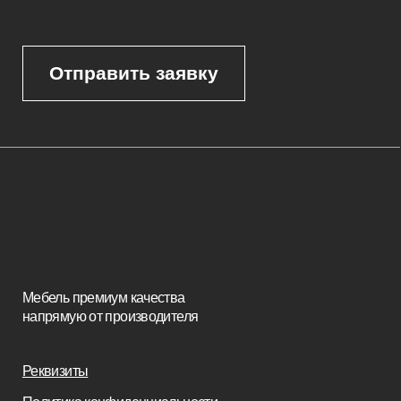
Каталог
Корпусная мебель
Изголовья
Стулья
Кровати
Стеновые панели
Кресла
Диваны
Пуфы и банкетки
Покупателям
Мебель в наличии
Мебель на заказ
Производство
Реализованные проекты