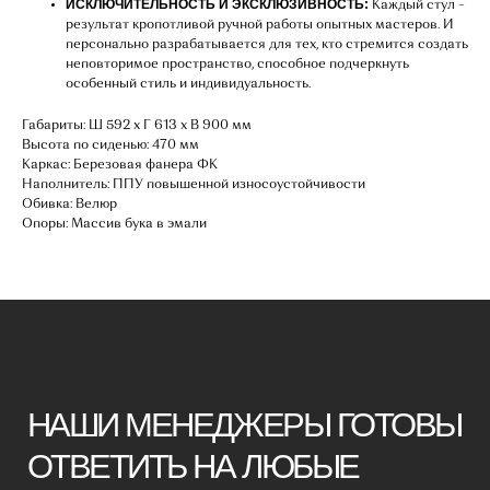
ИСКЛЮЧИТЕЛЬНОСТЬ И ЭКСКЛЮЗИВНОСТЬ:
Каждый стул –
результат кропотливой ручной работы опытных мастеров. И
НАШИ МЕНЕДЖЕРЫ ГОТОВЫ
персонально разрабатывается для тех, кто стремится создать
неповторимое пространство, способное подчеркнуть
ОТВЕТИТЬ НА ЛЮБЫЕ
особенный стиль и индивидуальность.
ВОПРОСЫ
Габариты: Ш 592 х Г 613 х В 900 мм
Высота по сиденью: 470 мм
Каркас: Березовая фанера ФК
Воспользуйтесь формой обратной связи,
Наполнитель: ППУ повышенной износоустойчивости
чтобы связаться с нами
Обивка: Велюр
Опоры: Массив бука в эмали
Оставьте данные для связи:
+7
Я принимаю условия
политики
конфиденциальности