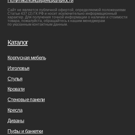
Реставрация
Бизнесу
Дизайнерам
Салонам
Связаться с нами
+7(812)245-65-88
Заказать звонок
sofas-decor@mail.ru