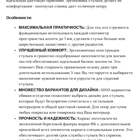
идеальную цветовую гармонию. Эргономика стульев делает их
комфортными - изогнутая спинка дает отличную опору.
Особенности:
МАКСИМАЛЬНАЯ ПРАКТИЧНОСТЬ:
Для тех, кто стремится
функционально использовать каждый сантиметр
пространства вплоть до 1 мм, сделаем стулья больше или
шире/меньше, выше/ниже, с другим радиусом.
УЛУЧШЕННЫЙ КОМФОРТ:
Эргономичная конструкция
стульев и грамотно подобранные наполнители для мягких
частей обеспечивают идеальный баланс мягкости. Это
поможет Вам сохранять правильную осанку даже при
длительном использовании. У нас Вы тестируете и выбираете
наполнение нужной мягкости и упругости для сидений
стульев.
МНОЖЕСТВО ВАРИАНТОВ ДЛЯ ДИЗАЙНА:
5000 вариантов
обивки и отделки позволяют выбрать дизайн для стульев,
которые будут безупречно сочетаться с остальным
интерьером и общей цветовой гаммой. Для опор доступна
любая покраска или тонировка под Ваш интерьер.
ПРОЧНОСТЬ И НАДЕЖНОСТЬ:
Каркас изготовлен из
экологичной березовой фанеры марки ФК с дополнительной
проклейкой всех элементов каркаса специальным клеем. Это
обеспечивает долгий срок службы стульев без скрипов.