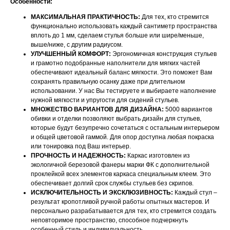
Особенности:
МАКСИМАЛЬНАЯ ПРАКТИЧНОСТЬ:
Для тех, кто стремится
функционально использовать каждый сантиметр пространства
вплоть до 1 мм, сделаем стулья больше или шире/меньше,
выше/ниже, с другим радиусом.
УЛУЧШЕННЫЙ КОМФОРТ:
Эргономичная конструкция стульев
и грамотно подобранные наполнители для мягких частей
обеспечивают идеальный баланс мягкости. Это поможет Вам
сохранять правильную осанку даже при длительном
использовании. У нас Вы тестируете и выбираете наполнение
нужной мягкости и упругости для сидений стульев.
МНОЖЕСТВО ВАРИАНТОВ ДЛЯ ДИЗАЙНА:
5000 вариантов
обивки и отделки позволяют выбрать дизайн для стульев,
которые будут безупречно сочетаться с остальным интерьером
и общей цветовой гаммой. Для опор доступна любая покраска
или тонировка под Ваш интерьер.
ПРОЧНОСТЬ И НАДЕЖНОСТЬ:
Каркас изготовлен из
экологичной березовой фанеры марки ФК с дополнительной
проклейкой всех элементов каркаса специальным клеем. Это
обеспечивает долгий срок службы стульев без скрипов.
ИСКЛЮЧИТЕЛЬНОСТЬ И ЭКСКЛЮЗИВНОСТЬ:
Каждый стул –
результат кропотливой ручной работы опытных мастеров. И
персонально разрабатывается для тех, кто стремится создать
НАШИ МЕНЕДЖЕРЫ ГОТОВЫ
неповторимое пространство, способное подчеркнуть
особенный стиль и индивидуальность.