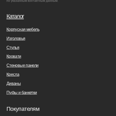
Бизнесу
Дизайнерам
Салонам
Связаться с нами
+7(812)245-65-88
Заказать звонок
sofas-decor@mail.ru