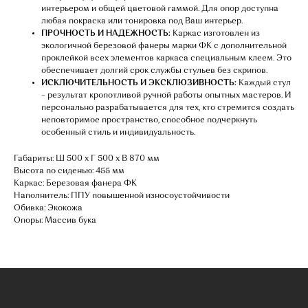
интерьером и общей цветовой гаммой. Для опор доступна
любая покраска или тонировка под Ваш интерьер.
ПРОЧНОСТЬ И НАДЕЖНОСТЬ:
Каркас изготовлен из
экологичной березовой фанеры марки ФК с дополнительной
проклейкой всех элементов каркаса специальным клеем. Это
обеспечивает долгий срок службы стульев без скрипов.
ИСКЛЮЧИТЕЛЬНОСТЬ И ЭКСКЛЮЗИВНОСТЬ:
Каждый стул
НАШИ МЕНЕДЖЕРЫ ГОТОВЫ
– результат кропотливой ручной работы опытных мастеров. И
персонально разрабатывается для тех, кто стремится создать
ОТВЕТИТЬ НА ЛЮБЫЕ
неповторимое пространство, способное подчеркнуть
особенный стиль и индивидуальность.
ВОПРОСЫ
Габариты: Ш 500 х Г 500 х В 870 мм
Высота по сиденью: 455 мм
Воспользуйтесь формой обратной связи,
Каркас: Березовая фанера ФК
чтобы связаться с нами
Наполнитель: ППУ повышенной износоустойчивости
Обивка: Экокожа
Опоры: Массив бука
Оставьте данные для связи: