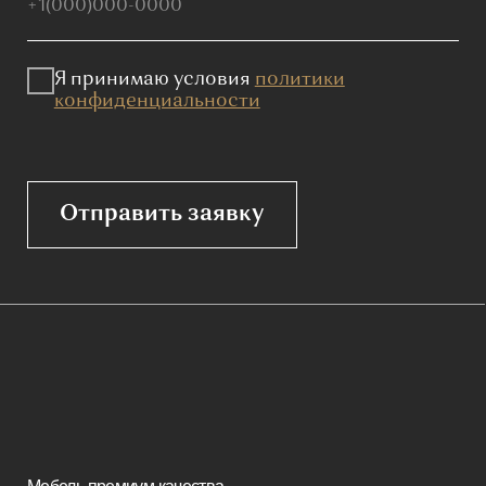
Политика конфиденциальности
Сайт не является публичной офертой, определяемой положениями
Статьи 437 (2) ГК РФ и носит исключительно информационный
характер. Для получения точной информации о наличии и стоимости
товара, пожалуйста, обращайтесь к нашим менеджерам
по указанным контактным данным.
Каталог
Корпусная мебель
Изголовья
Стулья
Кровати
Стеновые панели
Кресла
Диваны
Пуфы и банкетки
Покупателям