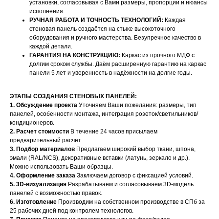
установки, согласовывая с Вами размеры, пропорции и нюансы
исполнения.
РУЧНАЯ РАБОТА И ТОЧНОСТЬ ТЕХНОЛОГИЙ:
Каждая
стеновая панель создаётся на стыке высокоточного
оборудования и ручного мастерства. Безупречное качество в
каждой детали.
ГАРАНТИЯ НА КОНСТРУКЦИЮ:
Каркас из прочного МДФ с
долгим сроком службы. Даём расширенную гарантию на каркас
панели 5 лет и уверенность в надёжности на долгие годы.
ЭТАПЫ СОЗДАНИЯ СТЕНОВЫХ ПАНЕЛЕЙ:
1. Обсуждение проекта
Уточняем Ваши пожелания: размеры, тип
панелей, особенности монтажа, интеграция розеток/светильников/
кондиционеров.
НАШИ МЕНЕДЖЕРЫ ГОТОВЫ
2. Расчет стоимости
В течение 24 часов присылаем
предварительный расчет.
ОТВЕТИТЬ НА ЛЮБЫЕ
3. Подбор материалов
Предлагаем широкий выбор ткани, шпона,
эмали (RAL/NCS), декоративные вставки (латунь, зеркало и др.).
ВОПРОСЫ
Можно использовать Ваши образцы.
4. Оформление заказа
Заключаем договор с фиксацией условий.
5. 3D-визуализация
Разрабатываем и согласовываем 3D-модель
Воспользуйтесь формой обратной связи,
панелей с возможностью правок.
чтобы связаться с нами
6. Изготовление
Производим на собственном производстве в СПб за
25 рабочих дней под контролем технологов.