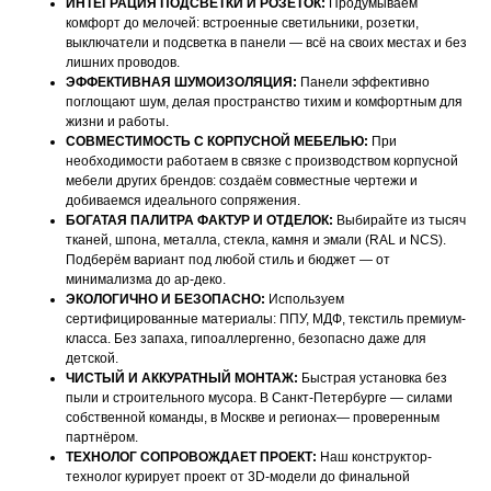
ИНТЕГРАЦИЯ ПОДСВЕТКИ И РОЗЕТОК:
Продумываем
комфорт до мелочей: встроенные светильники, розетки,
выключатели и подсветка в панели — всё на своих местах и без
лишних проводов.
ЭФФЕКТИВНАЯ ШУМОИЗОЛЯЦИЯ:
Панели эффективно
поглощают шум, делая пространство тихим и комфортным для
жизни и работы.
СОВМЕСТИМОСТЬ С КОРПУСНОЙ МЕБЕЛЬЮ:
При
необходимости работаем в связке с производством корпусной
мебели других брендов: создаём совместные чертежи и
добиваемся идеального сопряжения.
БОГАТАЯ ПАЛИТРА ФАКТУР И ОТДЕЛОК:
Выбирайте из тысяч
тканей, шпона, металла, стекла, камня и эмали (RAL и NCS).
Подберём вариант под любой стиль и бюджет — от
минимализма до ар-деко.
ЭКОЛОГИЧНО И БЕЗОПАСНО:
Используем
сертифицированные материалы: ППУ, МДФ, текстиль премиум-
класса. Без запаха, гипоаллергенно, безопасно даже для
детской.
ЧИСТЫЙ И АККУРАТНЫЙ МОНТАЖ:
Быстрая установка без
пыли и строительного мусора. В Санкт‑Петербурге — силами
собственной команды, в Москве и регионах— проверенным
партнёром.
ТЕХНОЛОГ СОПРОВОЖДАЕТ ПРОЕКТ:
Наш конструктор-
технолог курирует проект от 3D-модели до финальной