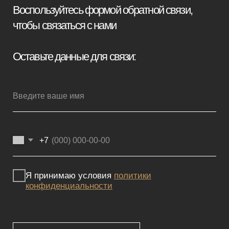
Мебель премиум качества
напрямую от производителя
Реквизиты
Политика конфиденциальности
Сайт не является публичной офертой, определяемой положениями
Статьи 437 (2) ГК РФ и носит исключительно информационный
характер. Для получения точной информации о наличии и стоимости
товара, пожалуйста, обращайтесь к нашим менеджерам
по указанным контактным данным.
Каталог
Корпусная мебель
Изголовья
Стулья
Кровати
Стеновые панели
Кресла