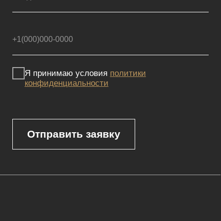
Реквизиты
Политика конфиденциальности
Сайт не является публичной офертой, определяемой положениями
Статьи 437 (2) ГК РФ и носит исключительно информационный
характер. Для получения точной информации о наличии и стоимости
товара, пожалуйста, обращайтесь к нашим менеджерам
по указанным контактным данным.
Каталог
Корпусная мебель
Изголовья
Стулья
Кровати
Стеновые панели
Кресла
Диваны
Пуфы и банкетки