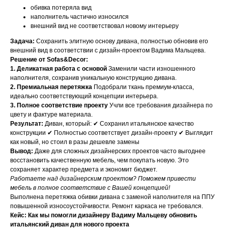
обивка потеряла вид
наполнитель частично износился
внешний вид не соответствовал новому интерьеру
Задача:
Сохранить элитную основу дивана, полностью обновив его
внешний вид в соответствии с дизайн-проектом Вадима Мальцева.
Решение от Sofas&Decor:
1. Деликатная работа с основой
Заменили части изношенного
наполнителя, сохранив уникальную конструкцию дивана.
2. Премиальная перетяжка
Подобрали ткань премиум-класса,
идеально соответствующий концепции интерьера.
3. Полное соответствие проекту
Учли все требования дизайнера по
цвету и фактуре материала.
Результат:
Диван, который: ✔ Сохранил итальянское качество
конструкции ✔ Полностью соответствует дизайн-проекту ✔ Выглядит
как новый, но стоил в разы дешевле замены
Вывод:
Даже для сложных дизайнерских проектов часто выгоднее
восстановить качественную мебель, чем покупать новую. Это
сохраняет характер предмета и экономит бюджет.
Работаете над дизайнерским проектом? Поможем привести
мебель в полное соответствие с Вашей концепцией!
Выполнена перетяжка обивки дивана с заменой наполнителя на ППУ
повышенной износоустойчивости. Ремонт каркаса не требовался.
Кейс: Как мы помогли дизайнеру Вадиму Мальцеву обновить
итальянский диван для нового проекта