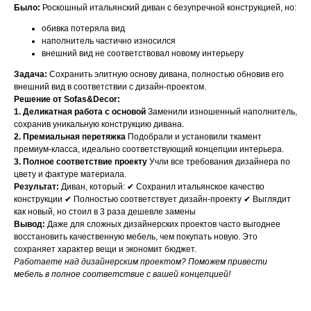
Было:
Роскошный итальянский диван с безупречной конструкцией, но:
обивка потеряла вид
наполнитель частично износился
внешний вид не соответствовал новому интерьеру
Задача:
Сохранить элитную основу дивана, полностью обновив его
внешний вид в соответствии с дизайн-проектом.
Решение от Sofas&Decor:
1. Деликатная работа с основой
Заменили изношенный наполнитель,
сохранив уникальную конструкцию дивана.
НАШИ МЕНЕДЖЕРЫ ГОТОВЫ
2. Премиальная перетяжка
Подобрали и установили ткамент
премиум-класса, идеально соответствующий концепции интерьера.
ОТВЕТИТЬ НА ЛЮБЫЕ
3. Полное соответствие проекту
Учли все требования дизайнера по
цвету и фактуре материала.
ВОПРОСЫ
Результат:
Диван, который: ✔ Сохранил итальянское качество
конструкции ✔ Полностью соответствует дизайн-проекту ✔ Выглядит
как новый, но стоил в 3 раза дешевле замены
Воспользуйтесь формой обратной связи,
Вывод:
Даже для сложных дизайнерских проектов часто выгоднее
чтобы связаться с нами
восстановить качественную мебель, чем покупать новую. Это
сохраняет характер вещи и экономит бюджет.
Работаете над дизайнерским проектом? Поможем привести
Оставьте данные для связи:
мебель в полное соответствие с вашей концепцией!