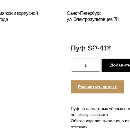
+7(
усной
Санкт-Петербург,
ул. Электропультовцев 7Н
Пн
БЛОГ
ДИЗАЙНЕРАМ
МЕБЕЛЬ НА ЗАКАЗ
РЕСТА
ОГИИ
Пуф SD-418
Добавить
Рассчитать проект
Пуф на элегантных чёрных но
по эскизу заказчика.
Обивка изделия выполнена из
оттенках.