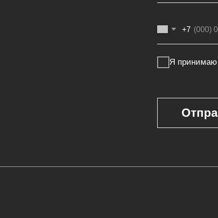
Покупателям
г
Мебель на заказ
ая мебель
Мебель в наличии
Производство
ья
Реализованные проекты
Реставрация
е панели
Бизнесу
Дизайнерам
банкетки
Салонам