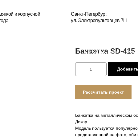
+7(
усной
Санкт-Петербург,
ул. Электропультовцев 7Н
Пн
БЛОГ
ДИЗАЙНЕРАМ
МЕБЕЛЬ НА ЗАКАЗ
РЕСТА
ОГИИ
Банкетка SD-415
Добавить
Рассчитать проект
Банкетка на металлическом ос
Декор.
Модель пользуется популярнос
представленной на фото, обит