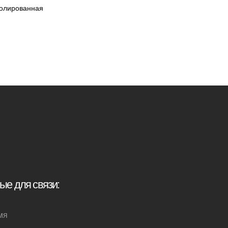
олированная
иденциальности