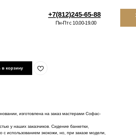
812)245-65-88
Заказать
звонок
Избранное
Ко
-Пт с 10.00-19.00
ВРАЦИЯ
ИНТЕРЬЕРНЫМ САЛОНАМ
О НАС
КОНТАКТЫ
П
 в корзину
новании, изготовлена на заказ мастерами Софас-
тью у наших заказчиков. Сидение банкетки,
о с использованием экокожи, но, при заказе модели,