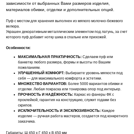
зависимости от выбранных Вами размеров изделия,
материалов обивки, отделки и дополнительных опций.
Пуф с местом для хранения выполнен из мягкого молочно-бежевого
велюра.
Украшен декоративным металлическим элементом под латунь, за счет
которого пуф добавит нотку шика в спальне или прихожей.
Особенности:
МАКСИМАЛЬНАЯ ПРАКТИЧНОСТЬ:
Сделаем пуф или
банкетку любого размера, формы и высоты по Вашим
пожеланиям.
УЛУЧШЕННЫЙ КОМФОРТ:
Выбираете уровень мягкости под
себя — для максимального комфорта и эстетики.
МНОЖЕСТВО ВАРИАНТОВ:
Более 5000 вариантов обивки и
отделки. Любая покраска или тонировка опор под интерьер.
ПРОЧНОСТЬ И НАДЁЖНОСТЬ:
Каркас из фанеры ФК с
проклейкой, гарантия на конструкцию, служит годами без
скрипов.
ИСКЛЮЧИТЕЛЬНОСТЬ И ЭКСКЛЮЗИВНОСТЬ:
Каждое
изделие — ручная работа мастеров, создается под конкретного
НАШИ МЕНЕДЖЕРЫ ГОТОВЫ
заказчика.
ОТВЕТИТЬ НА ЛЮБЫЕ
Габариты: Ш 450 х Г 450 х В 450 мм