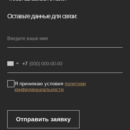
Мебель премиум качества
напрямую от производителя
Реквизиты
Политика конфиденциальности
Сайт не является публичной офертой, определяемой положениями
Статьи 437 (2) ГК РФ и носит исключительно информационный
характер. Для получения точной информации о наличии и стоимости
товара, пожалуйста, обращайтесь к нашим менеджерам
по указанным контактным данным.
Каталог
Корпусная мебель