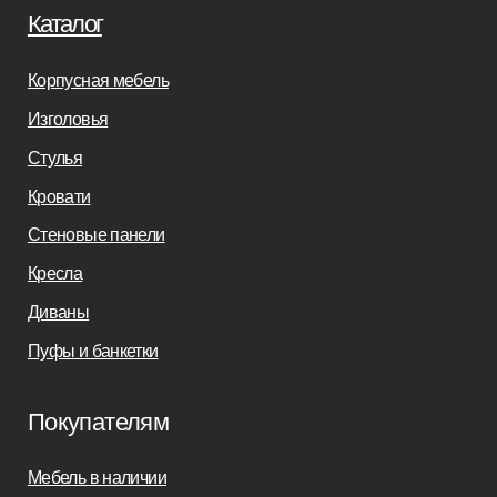
Дизайнерам
Салонам
Связаться с нами
+7(812)245-65-88
Заказать звонок
sofas-decor@mail.ru