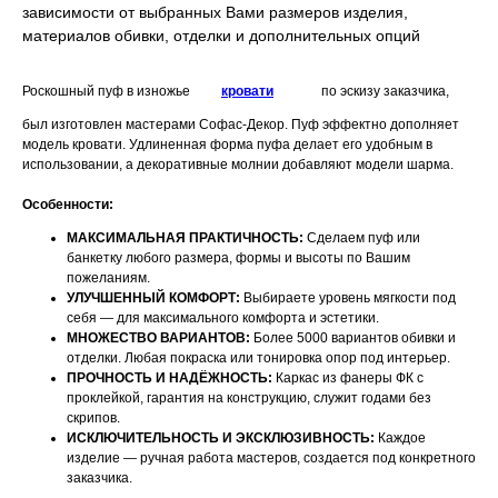
зависимости от выбранных Вами размеров изделия,
материалов обивки, отделки и дополнительных опций
Роскошный пуф в изножье
кровати
по эскизу заказчика,
был изготовлен мастерами Софас-Декор. Пуф эффектно дополняет
модель кровати. Удлиненная форма пуфа делает его удобным в
использовании, а декоративные молнии добавляют модели шарма.
Особенности:
МАКСИМАЛЬНАЯ ПРАКТИЧНОСТЬ:
Сделаем пуф или
банкетку любого размера, формы и высоты по Вашим
пожеланиям.
УЛУЧШЕННЫЙ КОМФОРТ:
Выбираете уровень мягкости под
себя — для максимального комфорта и эстетики.
МНОЖЕСТВО ВАРИАНТОВ:
Более 5000 вариантов обивки и
отделки. Любая покраска или тонировка опор под интерьер.
ПРОЧНОСТЬ И НАДЁЖНОСТЬ:
Каркас из фанеры ФК с
проклейкой, гарантия на конструкцию, служит годами без
скрипов.
ИСКЛЮЧИТЕЛЬНОСТЬ И ЭКСКЛЮЗИВНОСТЬ:
Каждое
изделие — ручная работа мастеров, создается под конкретного
НАШИ МЕНЕДЖЕРЫ ГОТОВЫ
заказчика.