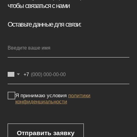
Мебель премиум качества
напрямую от производителя
Реквизиты
Политика конфиденциальности
Сайт не является публичной офертой, определяемой положениями
Статьи 437 (2) ГК РФ и носит исключительно информационный
характер. Для получения точной информации о наличии и стоимости
товара, пожалуйста, обращайтесь к нашим менеджерам
по указанным контактным данным.
Каталог
Корпусная мебель