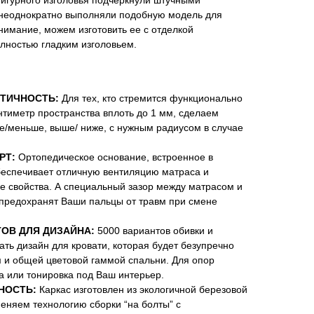
гурного изголовья подчеркнули штучными
неоднократно выполняли подобную модель для
внимание, можем изготовить ее с отделкой
лностью гладким изголовьем.
ТИЧНОСТЬ:
Для тех, кто стремится функционально
нтиметр пространства вплоть до 1 мм, сделаем
е/меньше, выше/ ниже, с нужным радиусом в случае
РТ:
Ортопедическое основание, встроенное в
беспечивает отличную вентиляцию матраса и
е свойства. А специальный зазор между матрасом и
 предохранят Ваши пальцы от травм при смене
ОВ ДЛЯ ДИЗАЙНА:
5000 вариантов обивки и
ть дизайн для кровати, которая будет безупречно
м и общей цветовой гаммой спальни. Для опор
а или тонировка под Ваш интерьер.
НОСТЬ:
Каркас изготовлен из экологичной березовой
няем технологию сборки “на болты” с