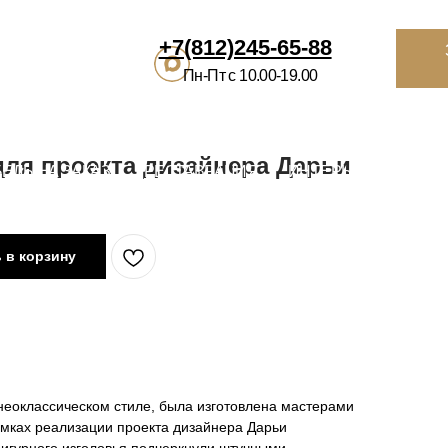
812)245-65-88
Заказать
звонок
Избранное
Ко
-Пт с 10.00-19.00
ВРАЦИЯ
ИНТЕРЬЕРНЫМ САЛОНАМ
О НАС
КОНТАКТЫ
П
для проекта дизайнера Дарьи
 в корзину
неоклассическом стиле, была изготовлена мастерами
амках реализации проекта дизайнера Дарьи