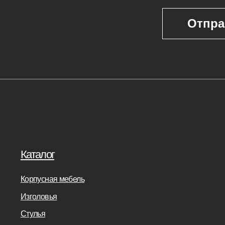
Реализованные проекты
Реставрация
е панели
Бизнесу
Дизайнерам
банкетки
Салонам