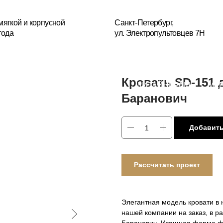
+7(
усной
Санкт-Петербург,
ул. Электропультовцев 7Н
Пн
БЛОГ
ДИЗАЙНЕРАМ
МЕБЕЛЬ НА ЗАКАЗ
РЕСТА
ОГИИ
Кровать SD-151 
Баранович
Добавить
Рассчитать проект
Элегантная модель кровати в 
нашей компании на заказ, в р