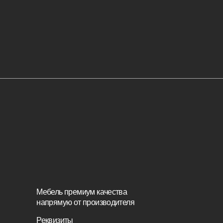
напрямую от производителя
Стулья
Реквизиты
Кровати
Политика конфиденциальности
Стеновы
Сайт не является публичной офертой,
Кресла
определяемой положениями Статьи 437 (2)
ГК РФ и носит исключительно
информационный характер. Для получения
Диваны
точной информации о наличии и стоимости
товара, пожалуйста, обращайтесь к нашим
менеджерам по указанным контактным
Пуфы и 
данным.
Связаться с нами
+7(812)245-65-88
Заказать звонок
sofas-decor@mail.ru