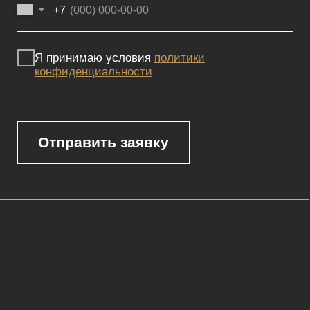
Политика конфиденциальности
Сайт не является публичной офертой, определяемой положениями
Статьи 437 (2) ГК РФ и носит исключительно информационный
характер. Для получения точной информации о наличии и стоимости
товара, пожалуйста, обращайтесь к нашим менеджерам
по указанным контактным данным.
Каталог
Корпусная мебель
Изголовья
Стулья
Кровати
Стеновые панели
Кресла
Диваны
Пуфы и банкетки
Покупателям