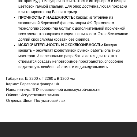
которая будет безупречно сочетаться с интерьером и общей
цветовой гаммой спальни. Для опор доступна любая покраска
или тонировка под Ваш интерьер.
ПРОЧНОСТЬ И НАДЕЖНОСТЬ:
Каркас изготовлен из
экологичной березовой фанеры марки ФК. Применяем
технологию сборки “на болты” с дополнительной проклейкой
всех элементов каркаса специальным клеем. Это обеспечивает
долгий срок службы кровати без скрипов.
НАШИ МЕНЕДЖЕРЫ ГОТОВЫ
ИСКЛЮЧИТЕЛЬНОСТЬ И ЭКСКЛЮЗИВНОСТЬ:
Каждая
кровать – результат кропотливой ручной работы опытных
ОТВЕТИТЬ НА ЛЮБЫЕ
мастеров. И персонально разрабатывается для тех, кто
стремится создать неповторимое пространство, способное
ВОПРОСЫ
подчеркнуть особенный стиль и индивидуальность.
Габариты: Ш 2200 х Г 2260 х В 1200 мм
Воспользуйтесь формой обратной связи,
Каркас: Березовая фанера ФК
чтобы связаться с нами
Наполнитель: ППУ повышенной износоустойчивости
Обивка: Искусственная замша
Отделка: Шпон, Полуматовый лак
Оставьте данные для связи: