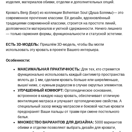
изделия, материалов обивки, отделки и дополнительных опций.
Кровать Berg (Берг) из коллекции Bohemian Soul (Душа Богемы)— это
современное прочтение классики. Её дизайн, вдохновлённый
традициями современной классики, строится на простоте линий,
долговечности материалов и уютной сдержанности. Ничего лишнего
— только гармония формы, функциональности и статусной эстетики.
ЕСТЬ 3D-МОДЕЛЬ:
Пришлём 3D-модель, чтобы Вы могли
использовать эту кровать в проекте Вашего интерьера.
Особенности:
МАКСИМАЛЬНАЯ ПРАКТИЧНОСТЬ:
Для тех, кто стремится
функционально использовать каждый сантиметр пространства
вплоть до 1 мм, сделаем кровать больше или шире/меньше,
выше/ ниже, с нужным радиусом в случае округлых элементов.
УЛУЧШЕННЫЙ КОМФОРТ:
Ортопедическое основание,
встроенное в каждую нашу кровать, обеспечивает отличную
вентиляцию матраса и улучшает ортопедические свойства. А
специальный зазор между матрасом и боковой частью кровати
предохранят Ваши пальцы от травм при смене постельного
белья.
МНОЖЕСТВО ВАРИАНТОВ ДЛЯ ДИЗАЙНА:
5000 вариантов
обивки и отделки позволяют выбрать дизайн для кровати,