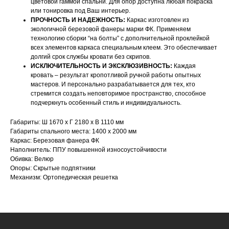
цветовой гаммой спальни. Для опор доступна любая покраска
или тонировка под Ваш интерьер.
ПРОЧНОСТЬ И НАДЕЖНОСТЬ:
Каркас изготовлен из
экологичной березовой фанеры марки ФК. Применяем
технологию сборки “на болты” с дополнительной проклейкой
всех элементов каркаса специальным клеем. Это обеспечивает
долгий срок службы кровати без скрипов.
ИСКЛЮЧИТЕЛЬНОСТЬ И ЭКСКЛЮЗИВНОСТЬ:
Каждая
кровать – результат кропотливой ручной работы опытных
НАШИ МЕНЕДЖЕРЫ ГОТОВЫ
мастеров. И персонально разрабатывается для тех, кто
стремится создать неповторимое пространство, способное
ОТВЕТИТЬ НА ЛЮБЫЕ
подчеркнуть особенный стиль и индивидуальность.
ВОПРОСЫ
Габариты: Ш 1670 х Г 2180 х В 1110 мм
Габариты спального места: 1400 х 2000 мм
Воспользуйтесь формой обратной связи,
Каркас: Березовая фанера ФК
Наполнитель: ППУ повышенной износоустойчивости
чтобы связаться с нами
Обивка: Велюр
Опоры: Скрытые подпятники
Механизм: Ортопедическая решетка
Оставьте данные для связи: