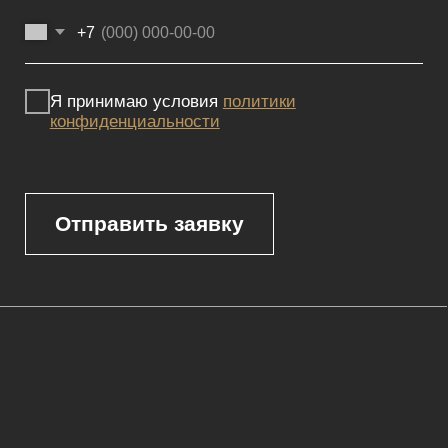
Реквизиты
Политика конфиденциальности
Сайт не является публичной офертой, определяемой положениями
Статьи 437 (2) ГК РФ и носит исключительно информационный
характер. Для получения точной информации о наличии и стоимости
товара, пожалуйста, обращайтесь к нашим менеджерам
по указанным контактным данным.
Каталог
Корпусная мебель
Изголовья
Стулья
Кровати
Стеновые панели
Кресла
Диваны
Пуфы и банкетки
Покупателям