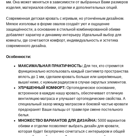
мм. Она может меняться в зависимости от выбранных Вами размеров
изделия, материалов обивки, отделки и дополнительных опций.
Современная детская кровать с игривым, но утончённым дизайном.
Мягкое изголовье в форме овалов создаёт уют и ощущение
защищённости, а основание в стильной комбинированной обивке
добавляет характер и динамику интерьеру. Идеальный выбор для
комнаты, где сочетаются комфорт, индивидуальность и эстетика
современного дизайна.
Особенности:
МАКСИМАЛЬНАЯ ПРАКТИЧНОСТЬ:
Для тех, кто стремится
функционально использовать каждый сантиметр пространства
вплоть до 1 мм, сделаем кровать больше или шире/меньше,
выше/ ниже, с нужным радиусом в случае округлых элементов.
УЛУЧШЕННЫЙ КОМФОРТ:
Ортопедическое основание,
встроенное в каждую нашу кровать, обеспечивает отличную
вентиляцию матраса и улучшает ортопедические свойства. А
специальный зазор между матрасом и боковой частью кровати
предохранят Ваши пальцы от травм при смене постельного
белья.
МНОЖЕСТВО ВАРИАНТОВ ДЛЯ ДИЗАЙНА:
5000 вариантов
обивки и отделки позволяют выбрать дизайн для кровати,
которая будет безупречно сочетаться с интерьером и общей