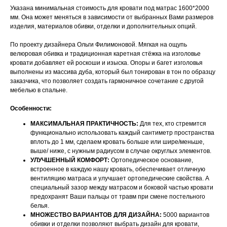
Указана минимальная стоимость для кровати под матрас 1600*2000
мм. Она может меняться в зависимости от выбранных Вами размеров
изделия, материалов обивки, отделки и дополнительных опций.
По проекту дизайнера Ольги Филимоновой. Мягкая на ощупь
велюровая обивка и традиционная каретная стёжка на изголовье
кровати добавляет ей роскоши и изыска. Опоры и багет изголовья
выполнены из массива дуба, который был тонирован в тон по образцу
заказчика, что позволяет создать гармоничное сочетание с другой
мебелью в спальне.
Особенности:
МАКСИМАЛЬНАЯ ПРАКТИЧНОСТЬ:
Для тех, кто стремится
функционально использовать каждый сантиметр пространства
вплоть до 1 мм, сделаем кровать больше или шире/меньше,
выше/ ниже, с нужным радиусом в случае округлых элементов.
УЛУЧШЕННЫЙ КОМФОРТ:
Ортопедическое основание,
встроенное в каждую нашу кровать, обеспечивает отличную
вентиляцию матраса и улучшает ортопедические свойства. А
специальный зазор между матрасом и боковой частью кровати
предохранят Ваши пальцы от травм при смене постельного
белья.
МНОЖЕСТВО ВАРИАНТОВ ДЛЯ ДИЗАЙНА:
5000 вариантов
обивки и отделки позволяют выбрать дизайн для кровати,