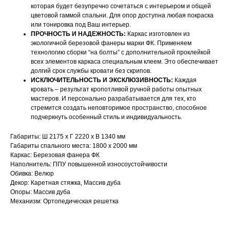
которая будет безупречно сочетаться с интерьером и общей
цветовой гаммой спальни. Для опор доступна любая покраска
или тонировка под Ваш интерьер.
ПРОЧНОСТЬ И НАДЕЖНОСТЬ:
Каркас изготовлен из
экологичной березовой фанеры марки ФК. Применяем
технологию сборки “на болты” с дополнительной проклейкой
всех элементов каркаса специальным клеем. Это обеспечивает
долгий срок службы кровати без скрипов.
ИСКЛЮЧИТЕЛЬНОСТЬ И ЭКСКЛЮЗИВНОСТЬ:
Каждая
кровать – результат кропотливой ручной работы опытных
НАШИ МЕНЕДЖЕРЫ ГОТОВЫ
мастеров. И персонально разрабатывается для тех, кто
стремится создать неповторимое пространство, способное
ОТВЕТИТЬ НА ЛЮБЫЕ
подчеркнуть особенный стиль и индивидуальность.
ВОПРОСЫ
Габариты: Ш 2175 х Г 2220 х В 1340 мм
Габариты спального места: 1800 х 2000 мм
Каркас: Березовая фанера ФК
Воспользуйтесь формой обратной связи,
Наполнитель: ППУ повышенной износоустойчивости
чтобы связаться с нами
Обивка: Велюр
Декор: Каретная стяжка, Массив дуба
Опоры: Массив дуба
Оставьте данные для связи:
Механизм: Ортопедическая решетка