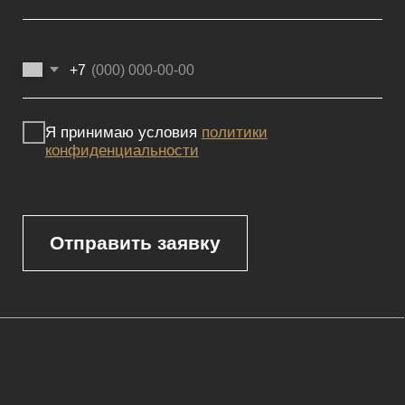
Реквизиты
Политика конфиденциальности
Сайт не является публичной офертой, определяемой положениями
Статьи 437 (2) ГК РФ и носит исключительно информационный
характер. Для получения точной информации о наличии и стоимости
товара, пожалуйста, обращайтесь к нашим менеджерам
по указанным контактным данным.
Каталог
Корпусная мебель
Изголовья
Стулья
Кровати
Стеновые панели
Кресла
Диваны
Пуфы и банкетки