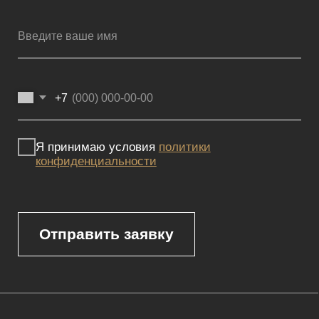
Мебель премиум качества
напрямую от производителя
Реквизиты
Политика конфиденциальности
Сайт не является публичной офертой, определяемой положениями
Статьи 437 (2) ГК РФ и носит исключительно информационный
характер. Для получения точной информации о наличии и стоимости
товара, пожалуйста, обращайтесь к нашим менеджерам
по указанным контактным данным.
Каталог
Корпусная мебель
Изголовья
Стулья
Кровати
Стеновые панели
Кресла
Диваны