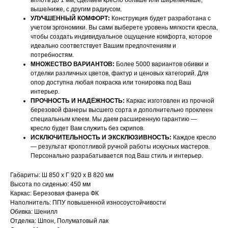
вплоть до 1 мм, сделаем кресло больше или шире/меньше,
выше/ниже, с другим радиусом.
УЛУЧШЕННЫЙ КОМФОРТ:
Конструкция будет разработана с
учетом эргономики. Вы сами выберете уровень мягкости кресла,
чтобы создать индивидуальное ощущение комфорта, которое
идеально соответствует Вашим предпочтениям и
потребностям.
МНОЖЕСТВО ВАРИАНТОВ:
Более 5000 вариантов обивки и
отделки различных цветов, фактур и ценовых категорий. Для
опор доступна любая покраска или тонировка под Ваш
интерьер.
ПРОЧНОСТЬ И НАДЁЖНОСТЬ:
Каркас изготовлен из прочной
березовой фанеры высшего сорта и дополнительно проклеен
специальным клеем. Мы даем расширенную гарантию —
НАШИ МЕНЕДЖЕРЫ ГОТОВЫ
кресло будет Вам служить без скрипов.
ИСКЛЮЧИТЕЛЬНОСТЬ И ЭКСКЛЮЗИВНОСТЬ:
Каждое кресло
ОТВЕТИТЬ НА ЛЮБЫЕ
— результат кропотливой ручной работы искусных мастеров.
ВОПРОСЫ
Персонально разрабатывается под Ваш стиль и интерьер.
Габариты: Ш 850 х Г 920 х В 820 мм
Воспользуйтесь формой обратной связи,
Высота по сиденью: 450 мм
Каркас: Березовая фанера ФК
чтобы связаться с нами
Наполнитель: ППУ повышенной износоустойчивости
Обивка: Шенилл
Оставьте данные для связи:
Отделка: Шпон, Полуматовый лак