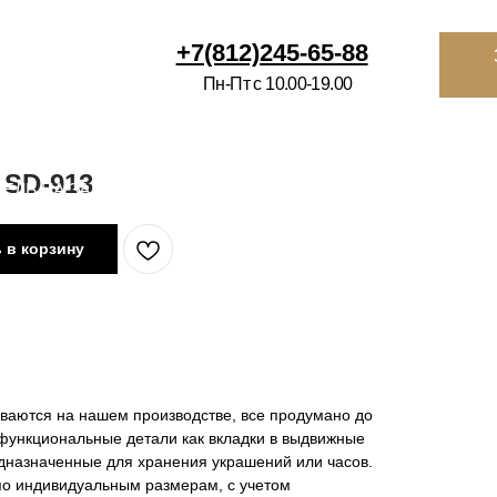
812)245-65-88
Заказать
звонок
Избранное
Ко
-Пт с 10.00-19.00
ВРАЦИЯ
ИНТЕРЬЕРНЫМ САЛОНАМ
О НАС
КОНТАКТЫ
П
 SD-913
 в корзину
иваются на нашем производстве, все продумано до
 функциональные детали как вкладки в выдвижные
дназначенные для хранения украшений или часов.
по индивидуальным размерам, с учетом