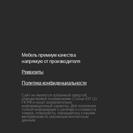
данным.
Связаться с нами
+7(812)245-65-88
Заказать звонок
sofas-decor@mail.ru