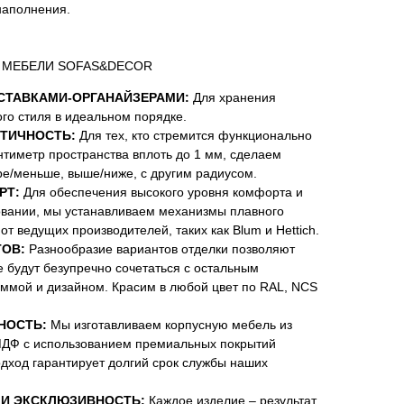
наполнения.
 МЕБЕЛИ SOFAS&DECOR
СТАВКАМИ-ОРГАНАЙЗЕРАМИ:
Для хранения
го стиля в идеальном порядке.
ТИЧНОСТЬ:
Для тех, кто стремится функционально
нтиметр пространства вплоть до 1 мм, сделаем
е/меньше, выше/ниже, с другим радиусом.
РТ:
Для обеспечения высокого уровня комфорта и
овании, мы устанавливаем механизмы плавного
от ведущих производителей, таких как Blum и Hettich.
ОВ:
Разнообразие вариантов отделки позволяют
е будут безупречно сочетаться с остальным
аммой и дизайном. Красим в любой цвет по RAL, NCS
НОСТЬ:
Мы изготавливаем корпусную мебель из
 МДФ с использованием премиальных покрытий
одход гарантирует долгий срок службы наших
И ЭКСКЛЮЗИВНОСТЬ:
Каждое изделие – результат