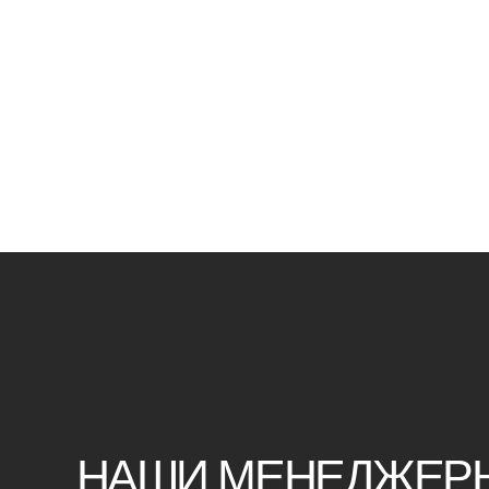
НАШИ МЕНЕДЖЕРЫ ГО
ОТВЕТИТЬ НА ЛЮБЫЕ 
Воспользуйтесь формой обратной связи,
чтобы связаться с нами