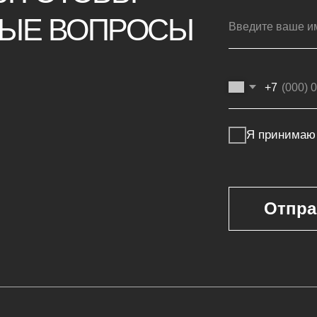
Покупателям
г
Мебель на заказ
ая мебель
Мебель в наличии
Производство
ья
Реализованные проекты
Реставрация
е панели
Бизнесу
Дизайнерам
банкетки