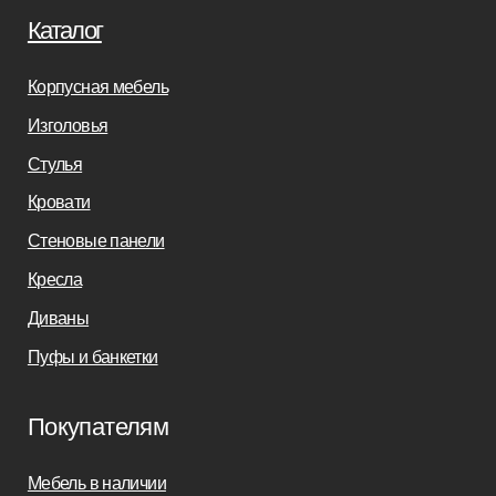
Дизайнерам
Салонам
Связаться с нами
+7(812)245-65-88
Заказать звонок
sofas-decor@mail.ru