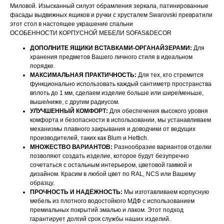
Миловой. Изысканный силуэт обрамления зеркала, патинированные
фасады выдвижных ящиков и ручки с хрусталем Swarovski превратили
этот стол в настоящее украшение спальни
ОСОБЕННОСТИ КОРПУСНОЙ МЕБЕЛИ SOFAS&DECOR
ДОПОЛНИТЕ ЯЩИКИ ВСТАВКАМИ-ОРГАНАЙЗЕРАМИ:
Для
хранения предметов Вашего личного стиля в идеальном
порядке.
МАКСИМАЛЬНАЯ ПРАКТИЧНОСТЬ:
Для тех, кто стремится
функционально использовать каждый сантиметр пространства
вплоть до 1 мм, сделаем изделие больше или шире/меньше,
выше/ниже, с другим радиусом.
УЛУЧШЕННЫЙ КОМФОРТ:
Для обеспечения высокого уровня
комфорта и безопасности в использовании, мы устанавливаем
механизмы плавного закрывания и доводчики от ведущих
производителей, таких как Blum и Hettich.
МНОЖЕСТВО ВАРИАНТОВ:
Разнообразие вариантов отделки
позволяют создать изделие, которое будут безупречно
сочетаться с остальным интерьером, цветовой гаммой и
дизайном. Красим в любой цвет по RAL, NCS или Вашему
образцу.
ПРОЧНОСТЬ И НАДЁЖНОСТЬ:
Мы изготавливаем корпусную
НАШИ МЕНЕДЖЕРЫ ГОТОВЫ
мебель из плотного водостойкого МДФ с использованием
премиальных покрытий эмалью и лаком. Этот подход
ОТВЕТИТЬ НА ЛЮБЫЕ
гарантирует долгий срок службы наших изделий.