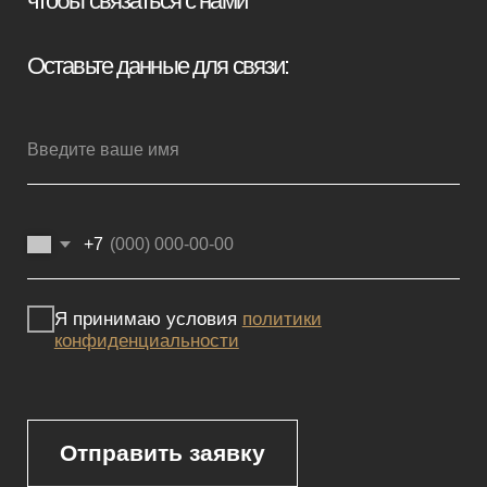
Мебель премиум качества
напрямую от производителя
Реквизиты
Политика конфиденциальности
Сайт не является публичной офертой, определяемой положениями
Статьи 437 (2) ГК РФ и носит исключительно информационный
характер. Для получения точной информации о наличии и стоимости
товара, пожалуйста, обращайтесь к нашим менеджерам
по указанным контактным данным.
Каталог
Корпусная мебель