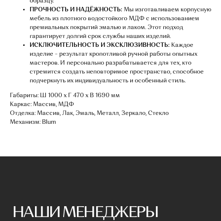
образцу.
ПРОЧНОСТЬ И НАДЁЖНОСТЬ:
Мы изготавливаем корпусную
мебель из плотного водостойкого МДФ с использованием
премиальных покрытий эмалью и лаком. Этот подход
гарантирует долгий срок службы наших изделий.
НАШИ МЕНЕДЖЕРЫ
ИСКЛЮЧИТЕЛЬНОСТЬ И ЭКСКЛЮЗИВНОСТЬ:
Каждое
ГОТОВЫ ОТВЕТИТЬ
изделие – результат кропотливой ручной работы опытных
мастеров. И персонально разрабатывается для тех, кто
НА ЛЮБЫЕ ВОПРОСЫ
стремится создать неповторимое пространство, способное
подчеркнуть их индивидуальность и особенный стиль.
Габариты: Ш 1000 х Г 470 х В 1690 мм
Воспользуйтесь формой обратной связи,
Каркас: Массив, МДФ
чтобы связаться с нами
Отделка: Массив, Лак, Эмаль, Металл, Зеркало, Стекло
Механизм: Blum
Оставьте данные для связи: