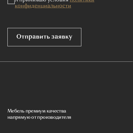
информационный характер. Для получения точной
информации о наличии и стоимости товара, пожалуйста,
обращайтесь к нашим менеджерам по указанным контактным
данным.
Каталог
Корпусная мебель
Изголовья
Стулья
Кровати
Стеновые панели
Кресла
Диваны
Пуфы и банкетки
Покупателям
Мебель в наличии
Мебель на заказ