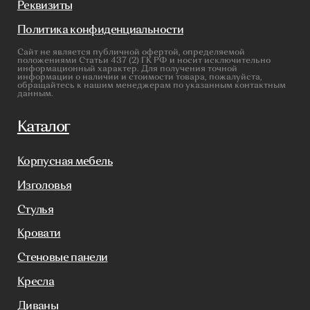
Производство
Реализованные проекты
Реставрация
Бизнесу
Дизайнерам
Салонам
Связаться с нами
+7(812)245-65-88
Заказать звонок
sofas-decor@mail.ru