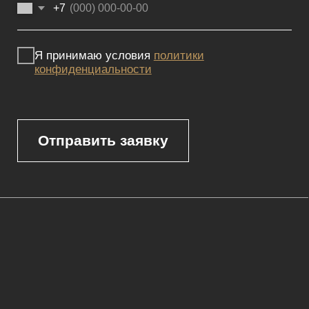
Мебель премиум качества
напрямую от производителя
Реквизиты
Политика конфиденциальности
Сайт не является публичной офертой, определяемой положениями
Статьи 437 (2) ГК РФ и носит исключительно информационный
характер. Для получения точной информации о наличии и стоимости
товара, пожалуйста, обращайтесь к нашим менеджерам
по указанным контактным данным.
Каталог
Корпусная мебель
Изголовья
Стулья
Кровати
Стеновые панели
Кресла
Диваны