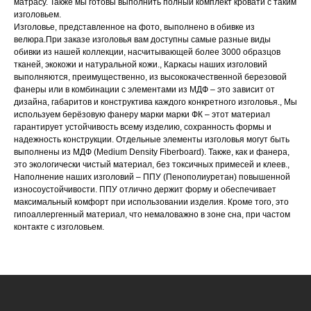
матрасу. Также мы готовы выполнить полный комплект кровати с таким
изголовьем.
Изголовье, представленное на фото, выполнено в обивке из
велюра.При заказе изголовья вам доступны самые разные виды
обивки из нашей коллекции, насчитывающей более 3000 образцов
тканей, экокожи и натуральной кожи., Каркасы наших изголовий
выполняются, преимущественно, из высококачественной березовой
фанеры или в комбинации с элементами из МДФ – это зависит от
дизайна, габаритов и конструктива каждого конкретного изголовья., Мы
используем берёзовую фанеру марки марки ФК – этот материал
гарантирует устойчивость всему изделию, сохранность формы и
надежность конструкции. Отдельные элементы изголовья могут быть
выполнены из МДФ (Medium Density Fiberboard). Также, как и фанера,
НАШИ МЕНЕДЖЕРЫ ГОТОВЫ
это экологически чистый материал, без токсичных примесей и клеев.,
Наполнение наших изголовий – ППУ (Пенополиуретан) повышенной
ОТВЕТИТЬ НА ЛЮБЫЕ
износоустойчивости. ППУ отлично держит форму и обеспечивает
ВОПРОСЫ
максимальный комфорт при использовании изделия. Кроме того, это
гипоаллергенный материал, что немаловажно в зоне сна, при частом
контакте с изголовьем.
Воспользуйтесь формой обратной связи,
чтобы связаться с нами
Оставьте данные для связи: