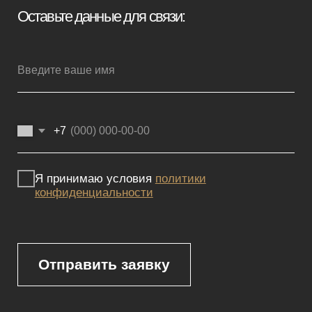
Мебель премиум качества
напрямую от производителя
Реквизиты
Политика конфиденциальности
Сайт не является публичной офертой, определяемой положениями
Статьи 437 (2) ГК РФ и носит исключительно информационный
характер. Для получения точной информации о наличии и стоимости
товара, пожалуйста, обращайтесь к нашим менеджерам
по указанным контактным данным.
Каталог
Корпусная мебель
Изголовья