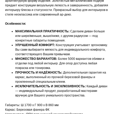
архитектурную форму изделия. Золотистый металлический подиум
придает конструкции визуальную легкость и завершенность, добавляя
интерьеру блеска и статусности. Прекрасный выбор для интерьеров в
стиле неоклассика или современный ар-деко.
Особенности:
МАКСИМАЛЬНАЯ ПРАКТИЧНОСТЬ:
Сделаем диван больше
или шире/меньше, выше/ниже, с другим радиусом — под
конкретные габариты помещения.
УЛУЧШЕННЫЙ КОМФОРТ:
Конструкция учитывает эргономику.
Вы сами выбираете мягкость для индивидуального комфорта,
соответствующего Вашим привычкам.
МНОЖЕСТВО ВАРИАНТОВ:
Более 5000 вариантов обивки и
отделки под любой интерьер. Для опор доступна любая
покраска или тонировка.
ПРОЧНОСТЬ И НАДЁЖНОСТЬ:
Дополнительная гарантия на
каркас, выполненный из прочной березовой фанеры и
проклеенный специальным клеем.
ИСКЛЮЧИТЕЛЬНОСТЬ И ЭКСКЛЮЗИВНОСТЬ:
Каждый диван
— индивидуальный продукт, разработанный мастерами
НАШИ МЕНЕДЖЕРЫ ГОТОВЫ
вручную для Вашего уникального пространства.
ОТВЕТИТЬ НА ЛЮБЫЕ
Габариты: Ш 1700 х Г 900 х В 860 мм
ВОПРОСЫ
Каркас: Березовая фанера ФК